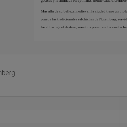
góticas y la animada Hauptmarkt, donde cada diciembre
Más allá de su belleza medieval, la ciudad tiene un pro
prueba las tradicionales salchichas de Nuremberg, serv
local.Escoge el destino, nosotros ponemos los vuelos ba
mberg