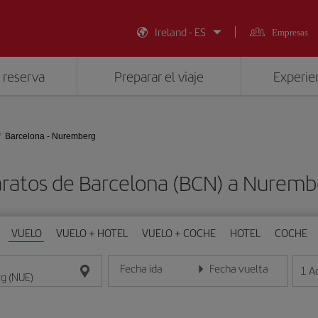
Ireland - ES
Empresas
 reserva
Preparar el viaje
Experien
Barcelona - Nuremberg
aratos de Barcelona (BCN) a Nuremb
VUELO
VUELO + HOTEL
VUELO + COCHE
HOTEL
COCHE
Fecha ida
Fecha vuelta
1
A
Introduce la fecha en formato día/mes/año
Introduce la fecha en format