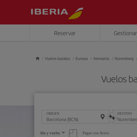
Saltar al contenido principal
Reservar
Gestionar
Vuelos baratos
Europa
Alemania
Nuremberg
Vuelos b
ORIGEN
DESTINO
Seleccione
Pagar con Avios
Ida y vuelta