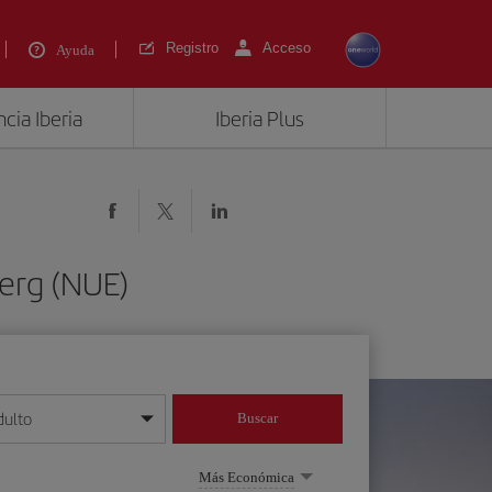
Registro
Acceso
Ayuda
cia Iberia
Iberia Plus
erg (NUE)
dulto
Buscar
o día/mes/año
Más Económica