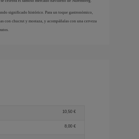
 se celebra el famoso mercado navideño de Nuremberg.
fundo significado histórico. Para un toque gastronómico,
idas con chucrut y mostaza, y acompáñalas con una cerveza
ratos.
10,50 €
8,00 €