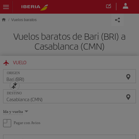
Saltar al contenido principal
Vuelos baratos
Vuelos baratos de Bari (BRI) a
Casablanca (CMN)
VUELO
ORIGEN
DESTINO
Seleccione
Ida y vuelta
una
opción
Pagar con Avios