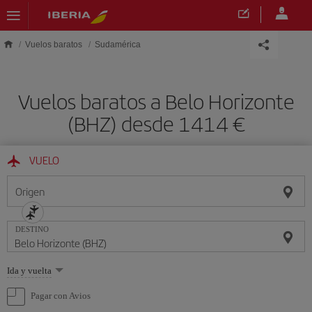
Saltar al contenido principal
Vuelos baratos
Sudamérica
Vuelos baratos a Belo Horizonte
(BHZ) desde 1414 €
VUELO
Origen
DESTINO
Seleccione
Ida y vuelta
una
opción
Pagar con Avios