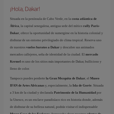
¡Hola, Dakar!
Situada en la península de Cabo Verde, en la
costa atlántica de
África
, la capital senegalesa, antigua sede del mítico
rally París-
Dakar
, ofrece la oportunidad de sumergirse en la historia colonial y
disfrutar de un entorno privilegiado de clima tropical. Reserva uno
de nuestros
vuelos baratos a Dakar
y descubre sus animados
mercados callejeros, seña de identidad de la ciudad. El
mercado
Kermel
es uno de los sitios más importantes de Dakar, bullicioso y
lleno de color.
Tampoco puedes perderte
la Gran Mezquita de Dakar
, el
Museo
IFAN de Artes Africanas
y, especialmente, la
Isla de Gorée
. Situada
a 3 km de la ciudad y declarada
Patrimonio de la Humanidad
por
la Unesco, es un enclave paradisíaco rico en historia donde, además
de disfrutar de su belleza natural, podrás visitar el indispensable
Museo Casa de los Esclavos
. Aprovecha ahora nuestras
ofertas de