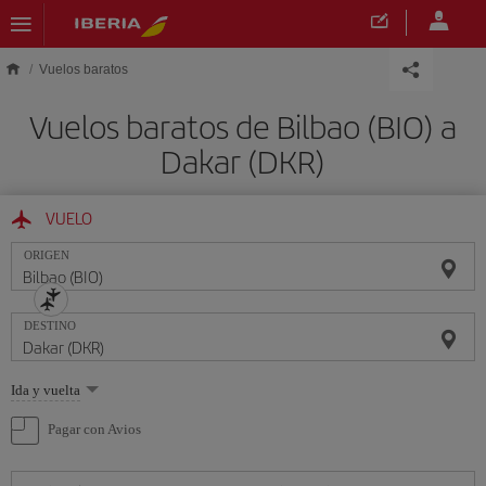
Saltar al contenido principal
Vuelos baratos
Vuelos baratos de Bilbao (BIO) a
Dakar (DKR)
VUELO
ORIGEN
DESTINO
Seleccione
Ida y vuelta
una
opción
Pagar con Avios