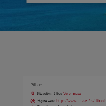
una
opción
Bilbao
Situación:
Bilbao
Ver en mapa
https://www.aena.es/es/bilbao.
Página web: