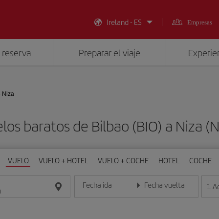
Ireland - ES
Empresas
 reserva
Preparar el viaje
Experien
- Niza
los baratos de Bilbao (BIO) a Niza (
VUELO
VUELO + HOTEL
VUELO + COCHE
HOTEL
COCHE
Fecha ida
Fecha vuelta
1
A
Introduce la fecha en formato día/mes/año
Introduce la fecha en format