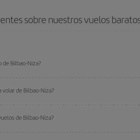
entes sobre nuestros vuelos baratos 
 de Bilbao-Niza?
iza-dest y conseguir el vuelo más barato si evitas temporadas altas, compras 
a volar de Bilbao-Niza?
ar, solo tienes que empezar una consulta en nuestro
buscador de vuelos ba
. Te mostraremos los vuelos más baratos, no solo
para tu consulta, sino pa
vuelos de Bilbao-Niza?
s, busca en las diferentes opciones de vuelo que te ofrecemos cada día: al
do
fuera de las temporadas altas
. Aunque depende de tu destino, por lo gen