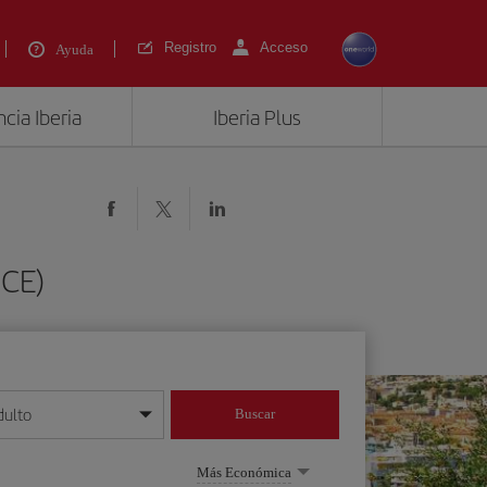
Registro
Acceso
Ayuda
cia Iberia
Iberia Plus
NCE)
dulto
Buscar
o día/mes/año
Más Económica