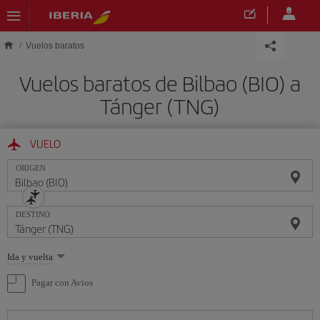
Saltar al contenido principal
Vuelos baratos
Vuelos baratos de Bilbao (BIO) a
Tánger (TNG)
VUELO
ORIGEN
DESTINO
Seleccione
Ida y vuelta
una
opción
Pagar con Avios