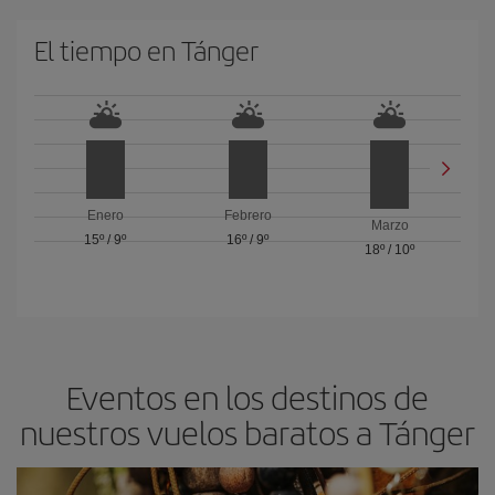
El tiempo en Tánger
Enero
Febrero
Marzo
15º
/
9º
16º
/
9º
18º
/
10º
Eventos en los destinos de
nuestros vuelos baratos a Tánger