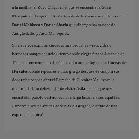
a la medina; el
Zoco Chico
, en el que se encuentra la
Gran
Mezquita
de Tánger; la
Kasbah
, sede de los hermosos palacios de
Dar el Makhzen y Dar es-Shorfa
que albergan los museos de
Antigüedades y Artes Marroquíes.
Si te apetece explorar ciudades más pequeñas y recogidas o
hermosos parajes naturales, tienes donde elegir. A poca distancia de
Tánger se encuentra un rincón de valor arqueológico, las
Cuevas de
Hércules
, donde reposó este mito griego después de cumplir sus
doce trabajos y de abrir el Estrecho de Gibraltar. Y si tienes la
oportunidad, no debes dejar de visitar
Asilah
, un pequeño y
encantador pueblo costero, con una larga historia a sus espaldas.
¡Reserva nuestras
ofertas de vuelos a Tánger
y disfruta de una
experiencia única!