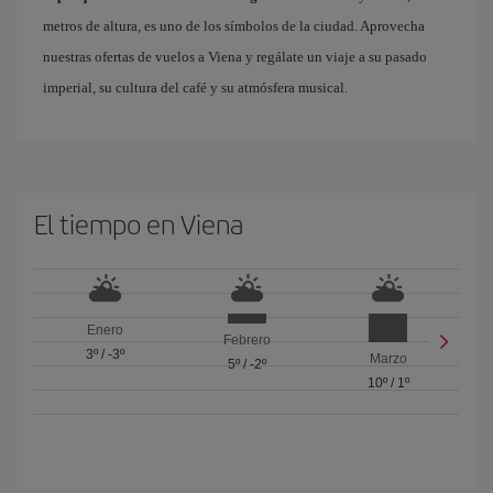
metros de altura, es uno de los símbolos de la ciudad. Aprovecha
nuestras ofertas de vuelos a Viena y regálate un viaje a su pasado
imperial, su cultura del café y su atmósfera musical.
El tiempo en Viena
Enero
Febrero
3º
/
-3º
Marzo
5º
/
-2º
10º
/
1º