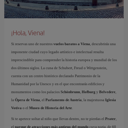
¡Hola, Viena!
Si reservas uno de nuestros
vuelos baratos a Viena
, descubrirás una
imponente ciudad cuyo legado artístico e intelectual resulta
imprescindible para comprender la historia europea y mundial de los
dos últimos siglos. La cuna de Schubert, Freud o Wittgenstein,
cuenta con un centro histórico declarado Patrimonio de la
Humanidad por la Unesco y en el que encontrarás edificios y
monumentos como los palacios
Schönbrunn
,
Hofburg
y
Belvedere
,
la
Ópera de Viena
, el
Parlamento de Austria
, la majestuosa
Iglesia
Votiva
o el
Museo de Historia del Arte
.
Si te apetece soltar al niño que llevas dentro, no te pierdas el
Prater
,
el
parque de atracciones más antiguo del mundo
cuya noria, de 60