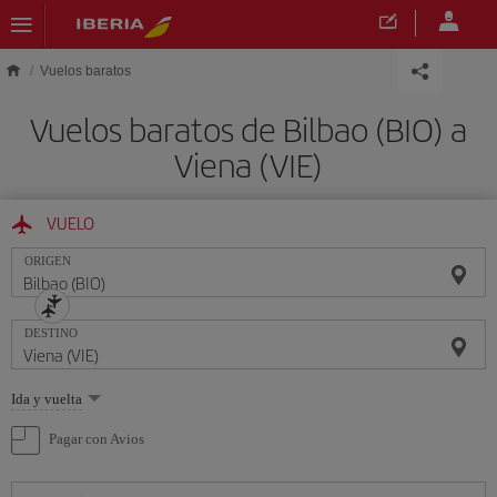
Saltar al contenido principal
Vuelos baratos
Vuelos baratos de Bilbao (BIO) a
Viena (VIE)
VUELO
ORIGEN
DESTINO
Seleccione
Ida y vuelta
una
opción
Pagar con Avios