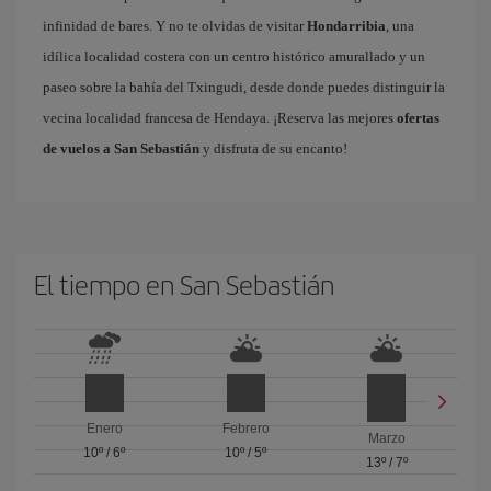
infinidad de bares. Y no te olvidas de visitar
Hondarribia
, una
idílica localidad costera con un centro histórico amurallado y un
paseo sobre la bahía del Txingudi, desde donde puedes distinguir la
vecina localidad francesa de Hendaya. ¡Reserva las mejores
ofertas
de vuelos a San Sebastián
y disfruta de su encanto!
El tiempo en San Sebastián
Enero
Febrero
Marzo
10º
/
6º
10º
/
5º
13º
/
7º