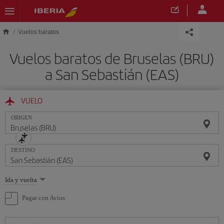
Saltar al contenido principal
Vuelos baratos
Vuelos baratos de Bruselas (BRU)
a San Sebastián (EAS)
VUELO
ORIGEN
DESTINO
Seleccione
Ida y vuelta
una
opción
Pagar con Avios