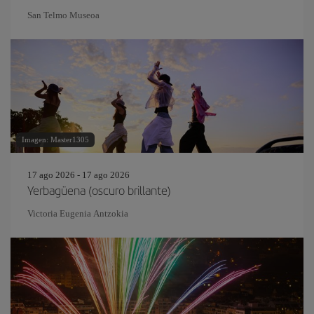
San Telmo Museoa
Imagen: Master1305
17 ago 2026 - 17 ago 2026
Yerbagüena (oscuro brillante)
Victoria Eugenia Antzokia