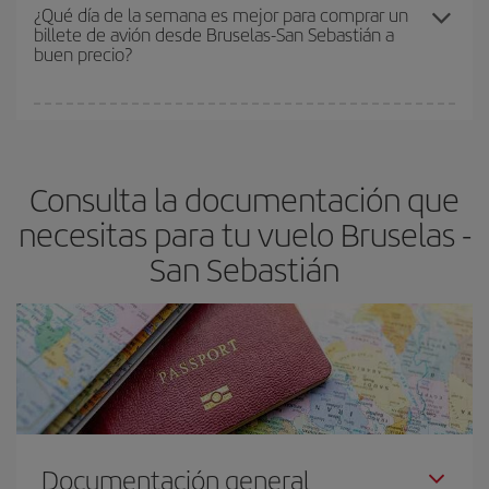
precio según tus necesidades de viaje. La tarifa básica, te
¿Qué día de la semana es mejor para comprar un
billete de avión desde Bruselas-San Sebastián a
asegura el vuelo más barato.
buen precio?
Cualquier día de la semana puedes encontrar vuelos baratos. Las
claves para encontrar los mejores precios son
anticiparte y ser
flexible.
Lo normal es que
cuanto antes
reserves tus billetes de
Consulta la documentación que
avión más baratos te saldrán. Además, si buscas los vuelos con
las fechas y los horarios del viaje un poco abiertos, podrás
elegir
necesitas para tu vuelo Bruselas -
el precio más barato.
San Sebastián
Documentación general