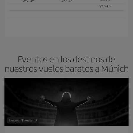
3º
/
-4º
4º
/
-4º
9º
/
-1º
Eventos en los destinos de
nuestros vuelos baratos a Múnich
Imagen: ThomsonD