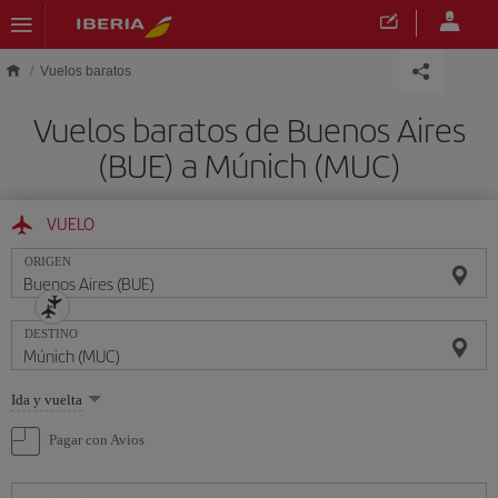
Saltar al contenido principal
Vuelos baratos
Vuelos baratos de Buenos Aires
(BUE) a Múnich (MUC)
VUELO
ORIGEN
DESTINO
Seleccione
Ida y vuelta
una
opción
Pagar con Avios