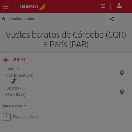
Saltar al contenido principal
Vuelos baratos
Vuelos baratos de Córdoba (COR)
a París (PAR)
VUELO
ORIGEN
DESTINO
Seleccione
Ida y vuelta
una
opción
Pagar con Avios