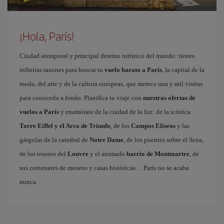
¡Hola, París!
Ciudad atemporal y principal destino turístico del mundo: tienes
infinitas razones para buscar tu
vuelo barato a París
, la capital de la
moda, del arte y de la cultura europeas, que merece una y mil visitas
para conocerla a fondo. Planifica tu viaje con
nuestras ofertas de
vuelos a París
y enamórate de la ciudad de la luz: de la icónica
Torre Eiffel y el Arco de Triunfo
, de los
Campos Elíseos
y las
gárgolas de la catedral de
Notre Dame
, de los puentes sobre el Sena,
de los tesoros del
Louvre
y el animado
barrio de Montmartre
, de
sus centenares de museos y casas históricas… París no se acaba
nunca.