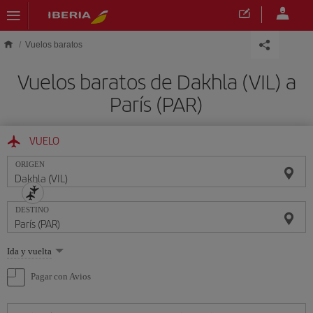
Saltar al contenido principal
Vuelos baratos
Vuelos baratos de Dakhla (VIL) a
París (PAR)
VUELO
ORIGEN
DESTINO
Seleccione
Ida y vuelta
una
opción
Pagar con Avios