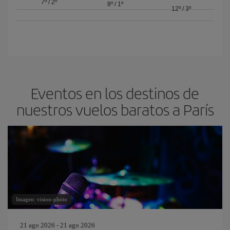
7º
/
2º
8º
/
1º
12º
/
3º
Eventos en los destinos de
nuestros vuelos baratos a París
Imagen: vision-photo
21 ago 2026 - 21 ago 2026