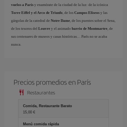
vuelos a París
y enamórate de la ciudad de la luz: de la icónica
Torre Eiffel y el Arco de Triunfo
, de los
Campos Elíseos
y las
gárgolas de la catedral de
Notre Dame
, de los puentes sobre el Sena,
de los tesoros del
Louvre
y el animado
barrio de Montmartre
, de
sus centenares de museos y casas históricas… París no se acaba
nunca.
Precios promedios en París
Restaurantes
Comida, Restaurante Barato
15,00 €
Menú comida rápida