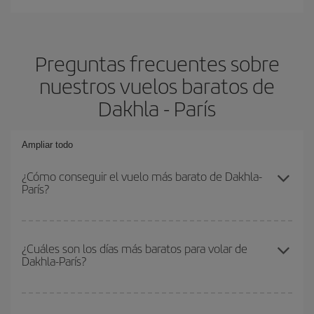
Preguntas frecuentes sobre
nuestros vuelos baratos de
Dakhla - París
Ampliar todo
¿Cómo conseguir el vuelo más barato de Dakhla-
París?
Podrás ahorrar en tu billete de avión de Dakhla-París-dest y
conseguir el vuelo más barato si evitas temporadas altas,
¿Cuáles son los días más baratos para volar de
Dakhla-París?
compras con antelación y puedes ser flexible con las fechas y
horarios de ida y vuelta.
Para saber qué días te saldrá más económico volar, solo tienes