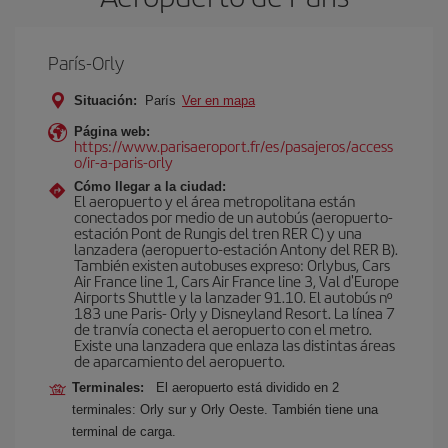
París-Orly
Situación:
París
Ver en mapa
Página web:
https://www.parisaeroport.fr/es/pasajeros/access
o/ir-a-paris-orly
Cómo llegar a la ciudad:
El aeropuerto y el área metropolitana están
conectados por medio de un autobús (aeropuerto-
estación Pont de Rungis del tren RER C) y una
lanzadera (aeropuerto-estación Antony del RER B).
También existen autobuses expreso: Orlybus, Cars
Air France line 1, Cars Air France line 3, Val d'Europe
Airports Shuttle y la lanzader 91.10. El autobús nº
183 une Paris- Orly y Disneyland Resort. La línea 7
de tranvía conecta el aeropuerto con el metro.
Existe una lanzadera que enlaza las distintas áreas
de aparcamiento del aeropuerto.
Terminales:
El aeropuerto está dividido en 2
terminales: Orly sur y Orly Oeste. También tiene una
terminal de carga.