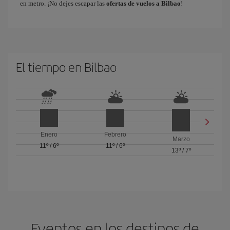
en metro. ¡No dejes escapar las
ofertas de vuelos a Bilbao
!
El tiempo en Bilbao
Enero
Febrero
Marzo
11º
/
6º
11º
/
6º
13º
/
7º
Eventos en los destinos de