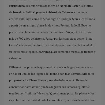
Euskalduna
, las estaciones de metro de
Norman Foster
, las torres
de
Isozaki y Pelli, el puente Zubizuri de Calatrava
o nuevos
centros culturales como la Alhóndiga de Philippe Starck, construida
a partir de un antiguo almacén de vinos. Por otro lado, Bilbao no
puede concebirse sin su característico
Casco Viejo
, el Botxo, con
más de 700 años de historia. Pasear por las conocidas como “Siete
Calles” e ir encontrando edificios emblemáticos como la Catedral o
su teatro más elegante,
el Arriaga
, así como una mezcla de tiendas y
cafeterías.
Bilbao es una prueba de que en el País Vasco, la gastronomía es un
arte al ser uno de los lugares del mundo con más Estrellas Michelin
por persona. La
Plaza Nueva
y sus alrededores están llenos de
concurridos bares donde puedes degustar sus famosos “pintxos”
regados con “txikitos” de vino. Y, por si fuera poco, las playas y los
espectaculares acantilados de Getxo están a poco más de media hora