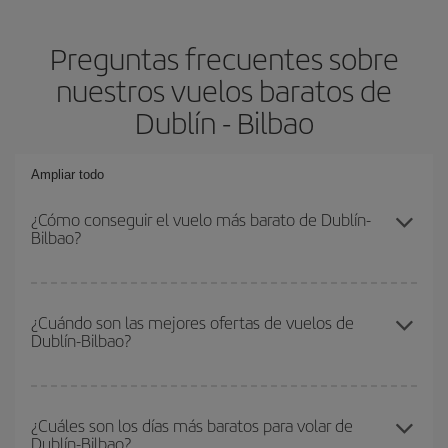
Preguntas frecuentes sobre
nuestros vuelos baratos de
Dublín - Bilbao
Ampliar todo
¿Cómo conseguir el vuelo más barato de Dublín-
Bilbao?
Podrás ahorrar en tu billete de avión de Dublín-Bilbao-dest y
conseguir el vuelo más barato si evitas temporadas altas,
¿Cuándo son las mejores ofertas de vuelos de
Dublín-Bilbao?
compras con antelación y puedes ser flexible con las fechas y
horarios de ida y vuelta.
Puedes conseguir los vuelos más baratos viajando
fuera de las
temporadas altas
. Aunque depende de tu destino, por lo general
¿Cuáles son los días más baratos para volar de
Dublín-Bilbao?
las Navidades, la Semana Santa y los periodos de vacaciones