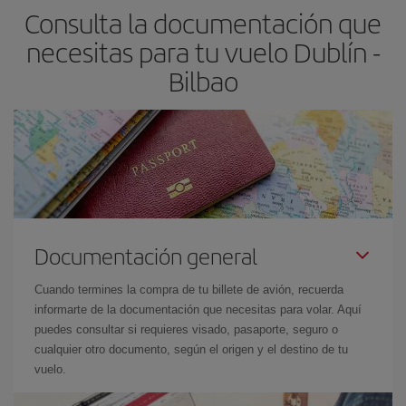
Consulta la documentación que
avión más baratos te saldrán. Además, si buscas los vuelos con
las fechas y los horarios del viaje un poco abiertos, podrás
elegir
necesitas para tu vuelo Dublín -
el precio más barato.
Bilbao
Documentación general
Cuando termines la compra de tu billete de avión, recuerda
informarte de la documentación que necesitas para volar. Aquí
puedes consultar si requieres visado, pasaporte, seguro o
cualquier otro documento, según el origen y el destino de tu
vuelo.