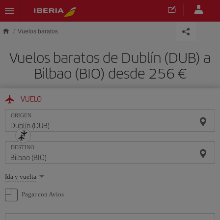
Saltar al contenido principal
Vuelos baratos
Vuelos baratos de Dublín (DUB) a
Bilbao (BIO) desde 256 €
VUELO
ORIGEN
DESTINO
Seleccione
Ida y vuelta
una
opción
Pagar con Avios