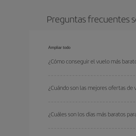
Preguntas frecuentes s
Ampliar todo
¿Cómo conseguir el vuelo más barat
Podrás ahorrar en tu billete de avión de Dusseldo
con las fechas y horarios de ida y vuelta.
¿Cuándo son las mejores ofertas de 
Puedes conseguir los vuelos más baratos viajan
periodos de vacaciones escolares son temporada
¿Cuáles son los días más baratos par
precios encontrarás.
Para saber qué días te saldrá más económico vol