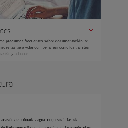
ntes
tras
preguntas frecuentes sobre documentación
: te
cesitas para volar con Iberia, así como los trámites
gración y aduanas.
tura
arias de arena dorada y aguas turquesas de las islas
as de Barlovento y Sotavento, y en el norte, las grandes playas