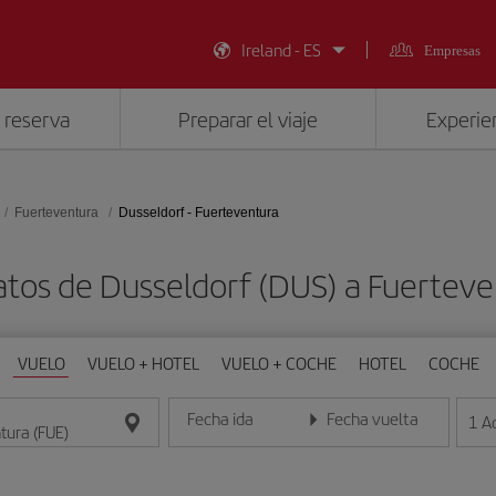
Ireland - ES
Empresas
 reserva
Preparar el viaje
Experien
Fuerteventura
Dusseldorf - Fuerteventura
atos de Dusseldorf (DUS) a Fuerteve
VUELO
VUELO + HOTEL
VUELO + COCHE
HOTEL
COCHE
Fecha ida
Fecha vuelta
1
A
Introduce la fecha en formato día/mes/año
Introduce la fecha en format