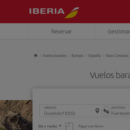
Saltar al contenido principal
Reservar
Gestionar
Vuelos baratos
Europa
España
Islas Canarias
Vuelos bar
ORIGEN
DESTINO
Seleccione
Pagar con Avios
Ida y vuelta