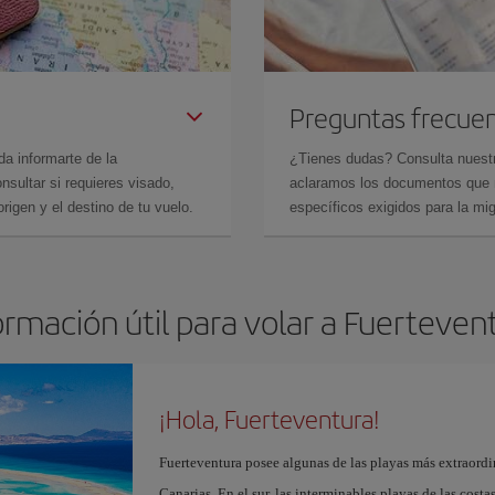
Preguntas frecue
da informarte de la
¿Tienes dudas? Consulta nues
sultar si requieres visado,
aclaramos los documentos que ne
rigen y el destino de tu vuelo.
específicos exigidos para la mi
ormación útil para volar a Fuerteven
¡Hola, Fuerteventura!
Fuerteventura posee algunas de las playas más extraordin
Canarias. En el sur, las interminables playas de las cost