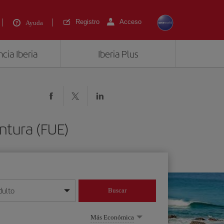
Registro
Acceso
Ayuda
cia Iberia
Iberia Plus
ntura (FUE)
dulto
Buscar
o día/mes/año
Más Económica