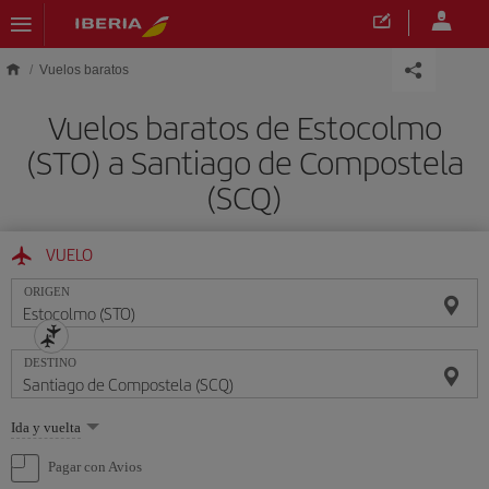
Saltar al contenido principal
Vuelos baratos
Vuelos baratos de Estocolmo
(STO) a Santiago de Compostela
(SCQ)
VUELO
ORIGEN
DESTINO
Seleccione
Ida y vuelta
una
opción
Pagar con Avios