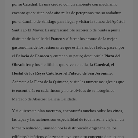
por su Catedral. Es una ciudad con un ambiente con muchísimo
encanto que visitan cada año miles de peregrinos tras su andadura
por el Camino de Santiago para llegar y visitar la tumba del Apóstol
Santiago El Mayor. Es imprescindible recorrerlo de punta a punta:
disfrutar de la calle del Franco y olfatear los aromas de la mejor
gastronomía de los restaurantes que están a ambos lados; pasear por
el
Palacio de Fonseca
y entrar en su patio; descubrir la
Plaza del
Obradoiro
y los 4 edificios que viven en ella,
la Catedral, el
Hostal de los Reyes Católicos, el Palacio de San Jerónimo
.
Acércate a la Plaza de la Quintana, visita las numerosas iglesias que
te encontrarás en cada rincón y no te olvides de su fotogénico
Mercado de Abastos: Galicia Calidade.
Y si quieres un plan nocturno, encontrarás muchos pubs: los vinos,
las tapas y las raciones son especialidad de toda la zona vieja en un
formato reducido, limitado por la distribución originaria de los
edificios históricos y, la zona nueva, con otro concepto de pub, con