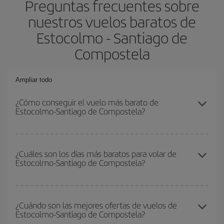
Preguntas frecuentes sobre
nuestros vuelos baratos de
Estocolmo - Santiago de
Compostela
Ampliar todo
¿Cómo conseguir el vuelo más barato de
Estocolmo-Santiago de Compostela?
Podrás ahorrar en tu billete de avión de Estocolmo-Santiago de
Compostela-dest y conseguir el vuelo más barato si evitas
¿Cuáles son los días más baratos para volar de
Estocolmo-Santiago de Compostela?
temporadas altas, compras con antelación y puedes ser flexible
con las fechas y horarios de ida y vuelta.
Para saber qué días te saldrá más económico volar, solo tienes
que empezar una consulta en nuestro
buscador de vuelos
¿Cuándo son las mejores ofertas de vuelos de
Estocolmo-Santiago de Compostela?
baratos
. Dinos desde dónde vuelas, a dónde quieres ir y en qué
fechas habías pensado viajar. Te mostraremos los vuelos más