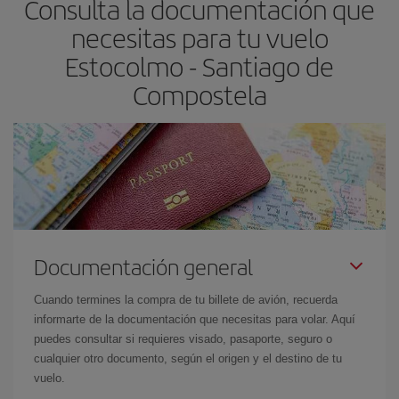
Consulta la documentación que
las fechas y los horarios del viaje un poco abiertos, podrás
elegir
necesitas para tu vuelo
el precio más barato.
Estocolmo - Santiago de
Compostela
Documentación general
Cuando termines la compra de tu billete de avión, recuerda
informarte de la documentación que necesitas para volar. Aquí
puedes consultar si requieres visado, pasaporte, seguro o
cualquier otro documento, según el origen y el destino de tu
vuelo.