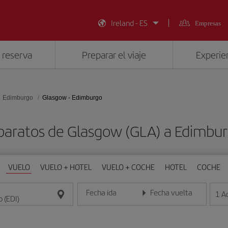
Ireland - ES
Empresas
 reserva
Preparar el viaje
Experien
Edimburgo
Glasgow - Edimburgo
baratos de Glasgow (GLA) a Edimbur
VUELO
VUELO + HOTEL
VUELO + COCHE
HOTEL
COCHE
Fecha ida
Fecha vuelta
1
A
Introduce la fecha en formato día/mes/año
Introduce la fecha en format