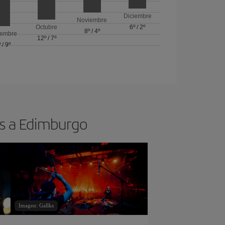
Diciembre
Noviembre
Octubre
6º
/
2º
8º
/
4º
iembre
12º
/
7º
º
/
9º
os a Edimburgo
Imagen: Gallks