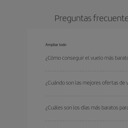
Preguntas frecuente
Ampliar todo
¿Cómo conseguir el vuelo más bara
Podrás ahorrar en tu billete de avión de Glasgow
las fechas y horarios de ida y vuelta.
¿Cuándo son las mejores ofertas de
Puedes conseguir los vuelos más baratos viajan
periodos de vacaciones escolares son temporada
¿Cuáles son los días más baratos pa
precios encontrarás.
Para saber qué días te saldrá más económico vol