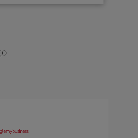
go
glemybusiness