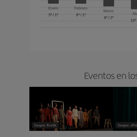
Enero
Febrero
Marzo
Ab
5º
/
1º
6º
/
1º
8º
/
2º
10º
Eventos en lo
Imagen: Kozlik
Imagen: aPe