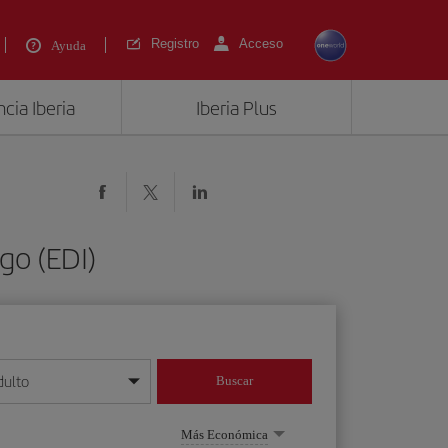
Registro
Acceso
Ayuda
cia Iberia
Iberia Plus
go (EDI)
dulto
Buscar
o día/mes/año
Más Económica