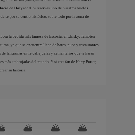
lacio de Holyrood
. Si reservas uno de nuestros
vuelos
derte por su centro histórico, sobre todo por la zona de
abora la bebida más famosa de Escocia, el whisky. También
turna, ya que se encuentra llena de bares, pubs y restaurantes
 de fantasmas entre callejuelas y cementerios que te harán
des más embrujadas del mundo. Y si eres fan de Harry Potter,
rear su historia.