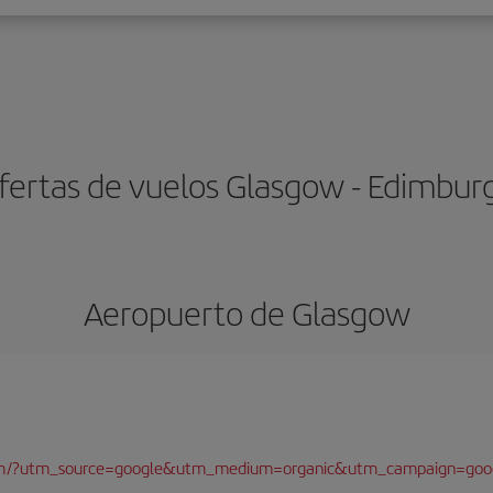
fertas de vuelos Glasgow - Edimbur
Aeropuerto de Glasgow
com/?utm_source=google&utm_medium=organic&utm_campaign=goo