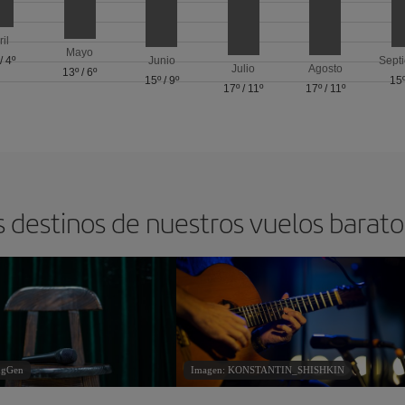
ril
Mayo
/
4º
Junio
Sept
Julio
Agosto
13º
/
6º
15º
/
9º
15
17º
/
11º
17º
/
11º
s destinos de nuestros vuelos barat
ngGen
Imagen: KONSTANTIN_SHISHKIN