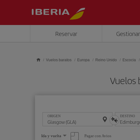
Saltar al contenido principal
Reservar
Gestionar
Vuelos baratos
Europa
Reino Unido
Escocia
Vuelos 
ORIGEN
DESTINO
Seleccione
Pagar con Avios
Ida y vuelta