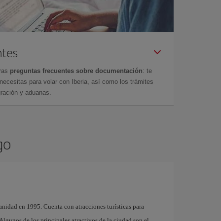
ntes
tras
preguntas frecuentes sobre documentación
: te
cesitas para volar con Iberia, así como los trámites
gración y aduanas.
go
nidad en 1995. Cuenta con atracciones turísticas para
. Algunos de los principales atractivos de la ciudad son el