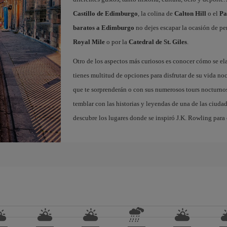
Castillo de Edimburgo
, la colina de
Calton Hill
o el
Pa
baratos a Edimburgo
no dejes escapar la ocasión de per
Royal Mile
o por la
Catedral de St. Giles
.
Otro de los aspectos más curiosos es conocer cómo se el
tienes multitud de opciones para disfrutar de su vida noc
que te sorprenderán o con sus numerosos tours nocturnos
temblar con las historias y leyendas de una de las ciuda
descubre los lugares donde se inspiró J.K. Rowling para c