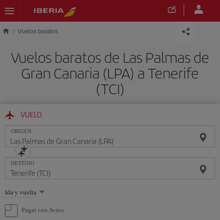
Saltar al contenido principal
Vuelos baratos
Vuelos baratos de Las Palmas de
Gran Canaria (LPA) a Tenerife
(TCI)
VUELO
ORIGEN
DESTINO
Seleccione
Ida y vuelta
una
opción
Pagar con Avios