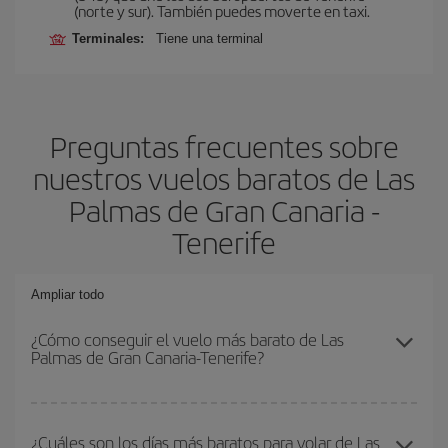
(norte y sur). También puedes moverte en taxi.
Terminales:
Tiene una terminal
Preguntas frecuentes sobre
nuestros vuelos baratos de Las
Palmas de Gran Canaria -
Tenerife
Ampliar todo
¿Cómo conseguir el vuelo más barato de Las
Palmas de Gran Canaria-Tenerife?
Podrás ahorrar en tu billete de avión de Las Palmas de Gran
Canaria-Tenerife-dest y conseguir el vuelo más barato si evitas
¿Cuáles son los días más baratos para volar de Las