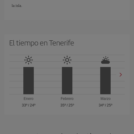
la isla.
El tiempo en Tenerife
Enero
Febrero
Marzo
33º
/
24º
35º
/
25º
34º
/
25º