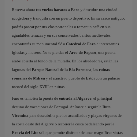
Reserva ahora tus
vuelos baratos a Faro
y descubre una ciudad
acogedora y tranquila con un puerto deportivo. En su casco antiguo,
podrás pasear por sus vías peatonales o tomar un café en sus
agradables terrazas y en sus conservados barrios medievales,
encontrarás su monumental Sé o
Catedral de Faro
e interesantes
iglesias y museos. No te pierdas el
Arco do Repuso
, una puerta
árabe abierta al fondo de la muralla. En los alrededores, están las
lagunas del
Parque Natural de la Ría Formosa
, las
ruinas
romanas de Milreu
y el atractivo pueblo de
Estói
con un palacio
rococó del siglo XVIII en ruinas.
Faro es también la puerta de
entrada al Algarve
, el principal
destino de vacaciones de Portugal. Anímate a seguir la
Ruta
Vicentina
para descubrir a pie los acantilados y playas vírgenes de
la costa oeste del Algarve o recorrer la costa pedaleando por la
Ecovía del Litoral
, que permite disfrutar de unas magníficas vistas