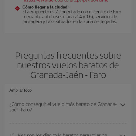
Cómo llegar a la ciudad:
El aeropuerto está conectado con el centro de Faro
mediante autobuses (líneas 14 y 16), servicios de
lanzadera y taxis situados en la zona de llegadas.
Preguntas frecuentes sobre
nuestros vuelos baratos de
Granada-Jaén - Faro
Ampliar todo
¿Cómo conseguir el vuelo más barato de Granada-
Jaén-Faro?
Podrás ahorrar en tu billete de avión de Granada-Jaén-Faro-dest y
conseguir el vuelo más barato si evitas temporadas altas,
¿Cuáles son los días más baratos para volar de