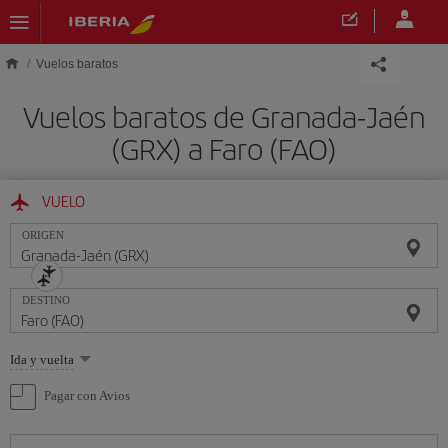
Saltar al contenido principal
Vuelos baratos
Vuelos baratos de Granada-Jaén
(GRX) a Faro (FAO)
VUELO
ORIGEN
DESTINO
Seleccione
Ida y vuelta
una
opción
Pagar con Avios