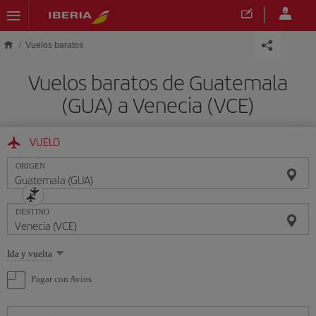
Saltar al contenido principal
Vuelos baratos
Vuelos baratos de Guatemala
(GUA) a Venecia (VCE)
VUELO
ORIGEN
DESTINO
Seleccione
Ida y vuelta
una
opción
Pagar con Avios