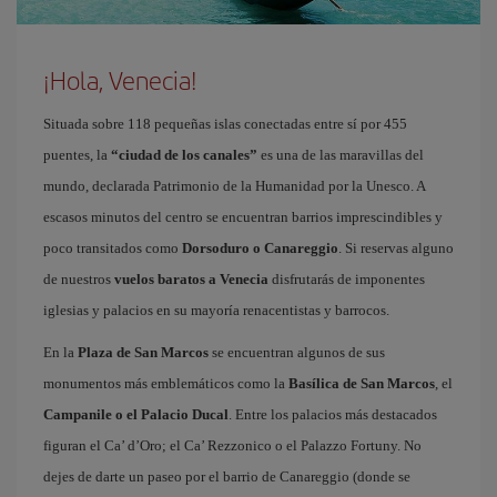
¡Hola, Venecia!
Situada sobre 118 pequeñas islas conectadas entre sí por 455
puentes, la
“ciudad de los canales”
es una de las maravillas del
mundo, declarada Patrimonio de la Humanidad por la Unesco. A
escasos minutos del centro se encuentran barrios imprescindibles y
poco transitados como
Dorsoduro o Canareggio
. Si reservas alguno
de nuestros
vuelos baratos a Venecia
disfrutarás de imponentes
iglesias y palacios en su mayoría renacentistas y barrocos.
En la
Plaza de San Marcos
se encuentran algunos de sus
monumentos más emblemáticos como la
Basílica de San Marcos
, el
Campanile o el Palacio Ducal
. Entre los palacios más destacados
figuran el Ca’ d’Oro; el Ca’ Rezzonico o el Palazzo Fortuny. No
dejes de darte un paseo por el barrio de Canareggio (donde se