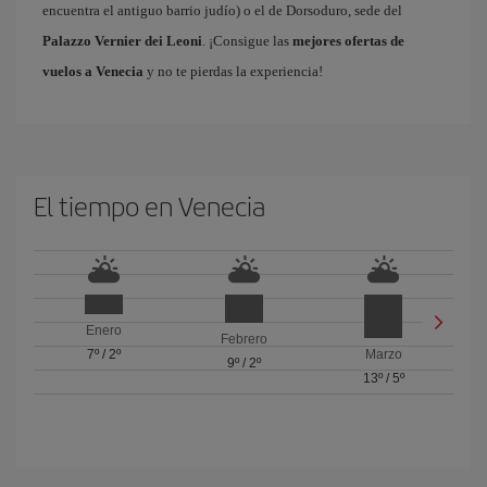
encuentra el antiguo barrio judío) o el de Dorsoduro, sede del
Palazzo Vernier dei Leoni
. ¡Consigue las
mejores ofertas de
vuelos a Venecia
y no te pierdas la experiencia!
El tiempo en Venecia
Enero
Febrero
7º
/
2º
Marzo
9º
/
2º
13º
/
5º