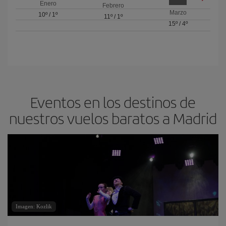
Enero
Febrero
Marzo
10º
/
1º
11º
/
1º
15º
/
4º
Eventos en los destinos de
nuestros vuelos baratos a Madrid
Imagen: Kozlik