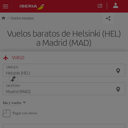
Saltar al contenido principal
Vuelos baratos
Vuelos baratos de Helsinki (HEL)
a Madrid (MAD)
VUELO
ORIGEN
DESTINO
Seleccione
Ida y vuelta
una
opción
Pagar con Avios