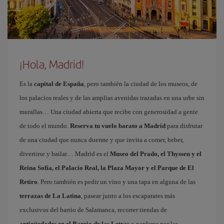
¡Hola, Madrid!
Es la
capital de España
, pero también la ciudad de los museos, de
los palacios reales y de las amplias avenidas trazadas en una urbe sin
murallas… Una ciudad abierta que recibe con generosidad a gente
de todo el mundo.
Reserva tu vuelo barato a Madrid
para disfrutar
de una ciudad que nunca duerme y que invita a comer, beber,
divertirse y bailar… Madrid es el
Museo del Prado, el Thyssen y el
Reina Sofía, el Palacio Real, la Plaza Mayor y el Parque de El
Retiro
. Pero también es pedir un vino y una tapa en alguna de las
terrazas de La Latina
, pasear junto a los escaparates más
exclusivos del barrio de Salamanca, recorrer tiendas de
antigüedades en el Barrio de las Letras
o perderse por las