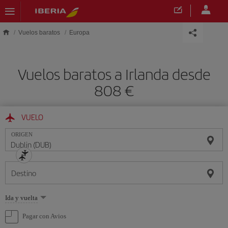
Saltar al contenido principal
Vuelos baratos
Europa
Vuelos baratos a Irlanda desde
808 €
VUELO
ORIGEN
Destino
Seleccione
Ida y vuelta
una
opción
Pagar con Avios