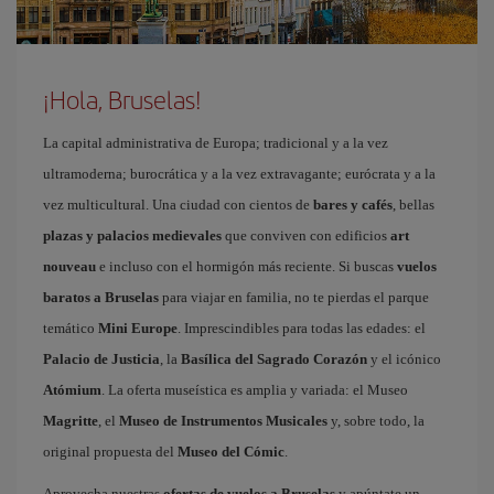
¡Hola, Bruselas!
La capital administrativa de Europa; tradicional y a la vez
ultramoderna; burocrática y a la vez extravagante; eurócrata y a la
vez multicultural. Una ciudad con cientos de
bares y cafés
, bellas
plazas y palacios medievales
que conviven con edificios
art
nouveau
e incluso con el hormigón más reciente. Si buscas
vuelos
baratos a Bruselas
para viajar en familia, no te pierdas el parque
temático
Mini Europe
. Imprescindibles para todas las edades: el
Palacio de Justicia
, la
Basílica del Sagrado Corazón
y el icónico
Atómium
. La oferta museística es amplia y variada: el Museo
Magritte
, el
Museo de Instrumentos Musicales
y, sobre todo, la
original propuesta del
Museo del Cómic
.
Aprovecha nuestras
ofertas de vuelos a Bruselas
y apúntate un