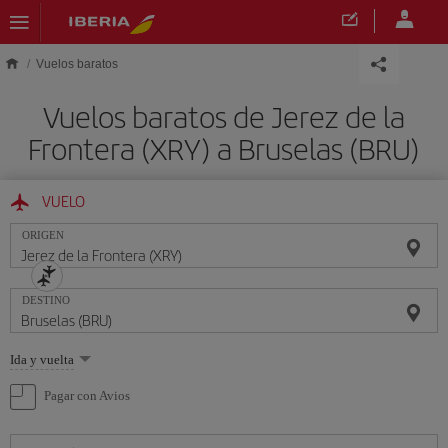
Saltar al contenido principal
Vuelos baratos
Vuelos baratos de Jerez de la
Frontera (XRY) a Bruselas (BRU)
VUELO
ORIGEN
DESTINO
Seleccione
Ida y vuelta
una
opción
Pagar con Avios