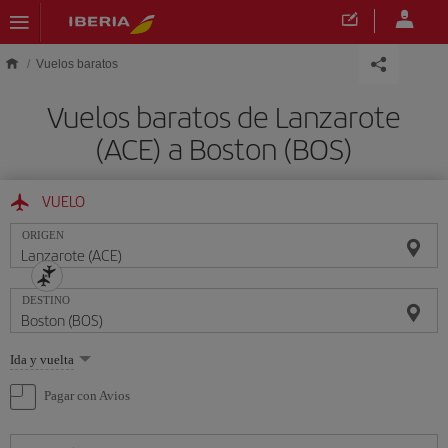
Saltar al contenido principal
Vuelos baratos
Vuelos baratos de Lanzarote
(ACE) a Boston (BOS)
VUELO
ORIGEN
DESTINO
Seleccione
Ida y vuelta
una
opción
Pagar con Avios