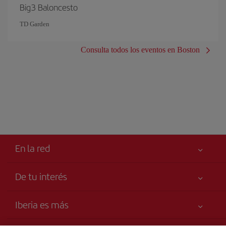
Big3 Baloncesto
TD Garden
Consulta todos los eventos en Boston
En la red
De tu interés
Tu seguridad es lo primero
Iberia es más
Accesibilidad
Noticias y Novedades