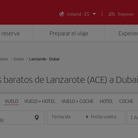
Ireland - ES
Empresas
 reserva
Preparar el viaje
Experien
nidos
Dubai
Lanzarote - Dubai
 baratos de Lanzarote (ACE) a Duba
VUELO
VUELO + HOTEL
VUELO + COCHE
HOTEL
COCHE
Fecha ida
Fecha vuelta
1
A
Introduce la fecha en formato día/mes/año
Introduce la fecha en format