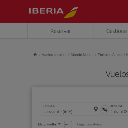
Saltar al contenido principal
Reservar
Gestionar
Vuelos baratos
Oriente Medio
Emiratos Árabes U
Vuelos
ORIGEN
DESTINO
Seleccione
Pagar con Avios
Ida y vuelta