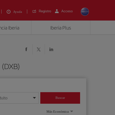
Registro
Acceso
Ayuda
cia Iberia
Iberia Plus
i (DXB)
dulto
Buscar
o día/mes/año
Más Económica