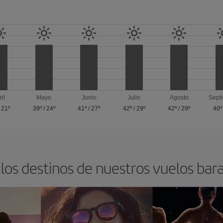
ril
Mayo
Junio
Julio
Agosto
Sept
/
21º
39º
/
24º
41º
/
27º
42º
/
29º
42º
/
29º
40º
los destinos de nuestros vuelos bar