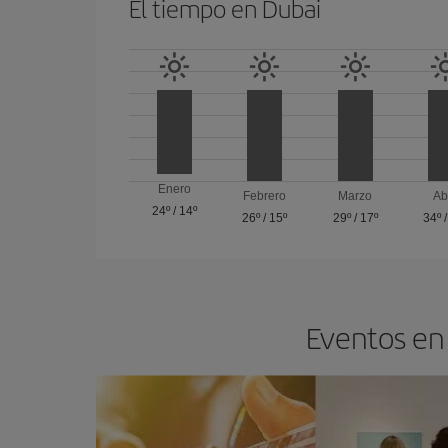
El tiempo en Dubai
Enero
Febrero
Marzo
Ab
24º
/
14º
26º
/
15º
29º
/
17º
34º
Eventos en 