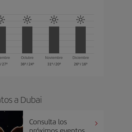
iembre
Octubre
Noviembre
Diciembre
/
27º
36º
/
24º
31º
/
20º
26º
/
16º
atos a Dubai
Consulta los
próximos eventos