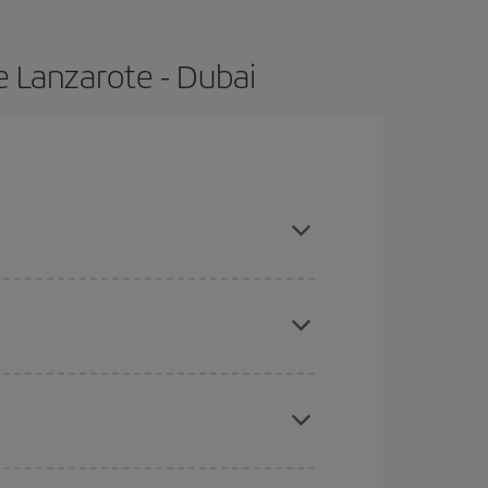
e Lanzarote - Dubai
ras con antelación y puedes ser flexible con las
ratos
. Dinos desde dónde vuelas, a dónde
ra días cercanos
, tanto de ida como de vuelta,
gunos
horarios
puede que te hagan ahorrar aún
eral las Navidades, la Semana Santa y los