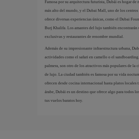
Famosa por su arquitectura futurista, Dubái es hogar de
más alto del mundo, y el Dubai Mall, uno de los centros
ofrece diversas experiencias únicas, como el Dubai Fount
Burj Khalifa. Los amantes del lujo también encontrarán u
exclusivas y restaurantes de renombre mundial.
Además de su impresionante infraestructura urbana, Dubái
actividades como el safari en camello o el sandboarding. 
palmera, son otro de los atractivos más populares de la c
de lujo. La ciudad también es famosa por su vida nocturn
ofrecen desde cocina internacional hasta platos locales 
árabe, Dubái es un destino que ofrece algo para todos los
tus vuelos baratos hoy.