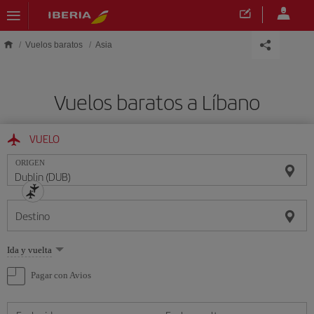
Saltar al contenido principal
Vuelos baratos
Asia
Vuelos baratos a Líbano
VUELO
ORIGEN
Destino
Seleccione
Ida y vuelta
una
opción
Pagar con Avios