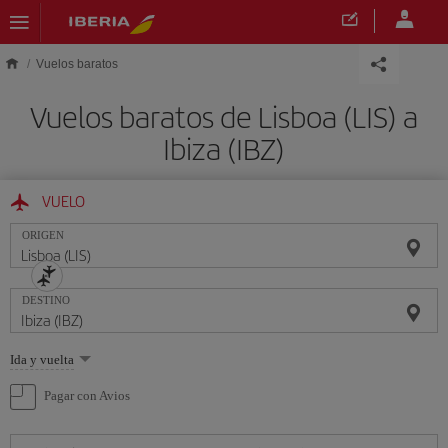
Saltar al contenido principal
Vuelos baratos
Vuelos baratos de Lisboa (LIS) a
Ibiza (IBZ)
VUELO
ORIGEN
DESTINO
Seleccione
Ida y vuelta
una
opción
Pagar con Avios