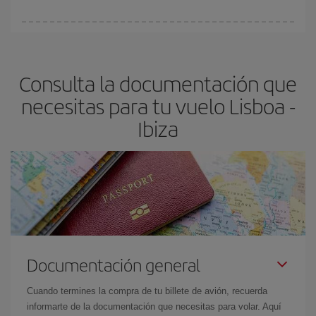
Cualquier día de la semana puedes encontrar vuelos baratos. Las
claves para encontrar los mejores precios son
anticiparte y ser
flexible.
Lo normal es que
cuanto antes
reserves tus billetes de
Consulta la documentación que
avión más baratos te saldrán. Además, si buscas los vuelos con
las fechas y los horarios del viaje un poco abiertos, podrás
elegir
necesitas para tu vuelo Lisboa -
el precio más barato.
Ibiza
Documentación general
Cuando termines la compra de tu billete de avión, recuerda
informarte de la documentación que necesitas para volar. Aquí