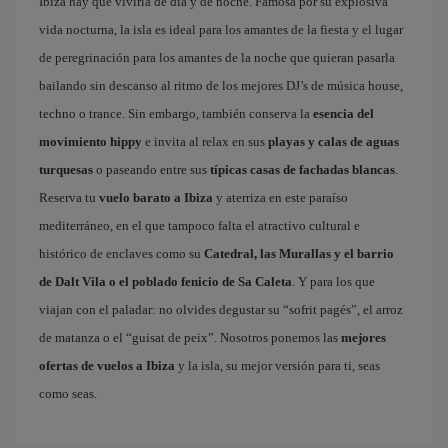
Ibiza hay que vivirla de día y de noche. Famosa por su explosiva
vida nocturna, la isla es ideal para los amantes de la fiesta y el lugar
de peregrinación para los amantes de la noche que quieran pasarla
bailando sin descanso al ritmo de los mejores DJ’s de música house,
techno o trance. Sin embargo, también conserva la
esencia del
movimiento hippy
e invita al relax en sus
playas y calas de aguas
turquesas
o paseando entre sus
típicas casas de fachadas blancas
.
Reserva tu
vuelo barato a Ibiza
y aterriza en este paraíso
mediterráneo, en el que tampoco falta el atractivo cultural e
histórico de enclaves como su
Catedral, las Murallas y el barrio
de Dalt Vila o el poblado fenicio de Sa Caleta
. Y para los que
viajan con el paladar: no olvides degustar su “sofrit pagés”, el arroz
de matanza o el “guisat de peix”. Nosotros ponemos las
mejores
ofertas de vuelos a Ibiza
y la isla, su mejor versión para ti, seas
como seas.