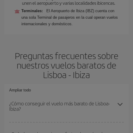
unen el aeropuerto y varias localidades ibicencas.
Terminales:
El Aeropuerto de Ibiza (IBZ) cuenta con
una sola Terminal de pasajeros en la cual operan vuelos
internacionales y domésticos.
Preguntas frecuentes sobre
nuestros vuelos baratos de
Lisboa - Ibiza
Ampliar todo
¿Cómo conseguir el vuelo más barato de Lisboa-
Ibiza?
Podrás ahorrar en tu billete de avión de Lisboa-Ibiza-dest y
conseguir el vuelo más barato si evitas temporadas altas,