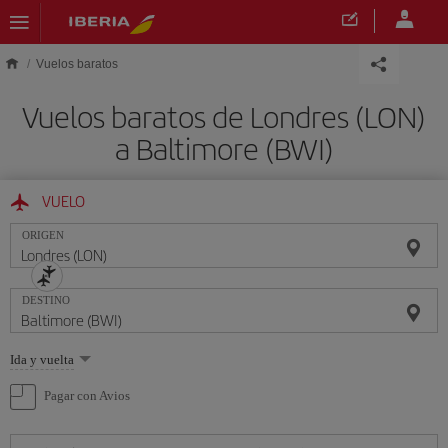
Saltar al contenido principal
Vuelos baratos
Vuelos baratos de Londres (LON)
a Baltimore (BWI)
VUELO
ORIGEN
DESTINO
Seleccione
Ida y vuelta
una
opción
Pagar con Avios