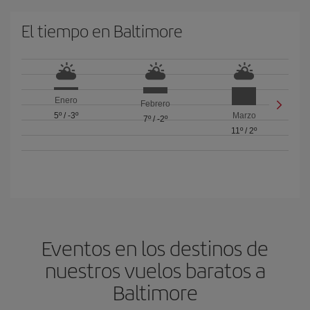
El tiempo en Baltimore
Enero
Febrero
5º
/
-3º
Marzo
7º
/
-2º
11º
/
2º
Eventos en los destinos de
nuestros vuelos baratos a
Baltimore