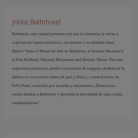
¡Hola, Baltimore!
Baltimore, una ciudad portuaria con una rica historia, te invita a
explorar sus barrios históricos, sus museos y su animado Inner
Harbor. Visita el Museo de Arte de Baltimore, el Acuario Nacional y
el Fort McHenry National Monument and Historic Shrine. Para una
experiencia auténtica, prueba los pasteles de cangrejo, disfruta de la
música en vivo en los clubes de jazz y blues, y visita el barrio de
Fell's Point, conocido por sus pubs y restaurantes. ¡Reserva tus
vuelos baratos a Baltimore y descubre la diversidad de esta ciudad
estadounidense!