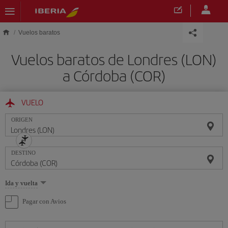
Saltar al contenido principal
Vuelos baratos
Vuelos baratos de Londres (LON)
a Córdoba (COR)
VUELO
ORIGEN
DESTINO
Seleccione
Ida y vuelta
una
opción
Pagar con Avios