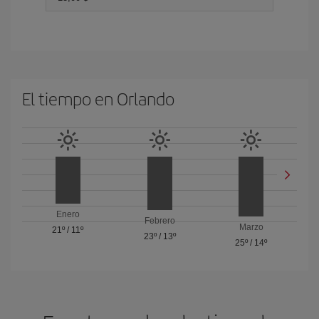
El tiempo en Orlando
Enero
Febrero
Marzo
21º
/
11º
23º
/
13º
25º
/
14º