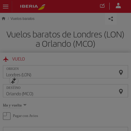
Saltar al contenido principal
Vuelos baratos
Vuelos baratos de Londres (LON)
a Orlando (MCO)
VUELO
ORIGEN
DESTINO
Seleccione
Ida y vuelta
una
opción
Pagar con Avios