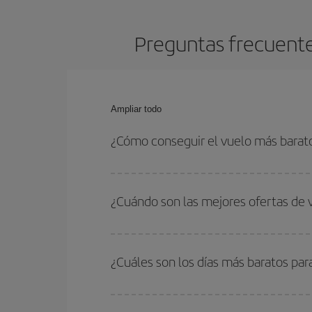
Preguntas frecuente
Ampliar todo
¿Cómo conseguir el vuelo más barat
Podrás ahorrar en tu billete de avión de Lyon-Fue
las fechas y horarios de ida y vuelta.
¿Cuándo son las mejores ofertas de 
Puedes conseguir los vuelos más baratos viajan
periodos de vacaciones escolares son temporada
¿Cuáles son los días más baratos par
precios encontrarás.
Para saber qué días te saldrá más económico vol