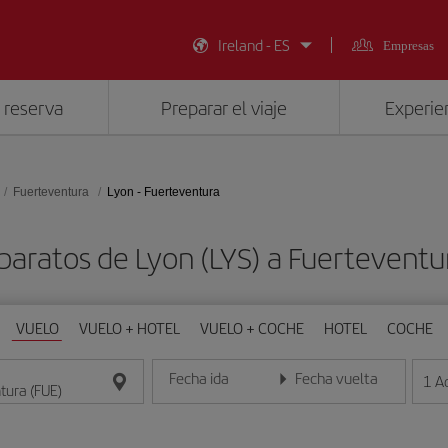
Ireland - ES
Empresas
 reserva
Preparar el viaje
Experien
Fuerteventura
Lyon - Fuerteventura
baratos de Lyon (LYS) a Fuerteventu
VUELO
VUELO + HOTEL
VUELO + COCHE
HOTEL
COCHE
Fecha ida
Fecha vuelta
1
A
Introduce la fecha en formato día/mes/año
Introduce la fecha en format