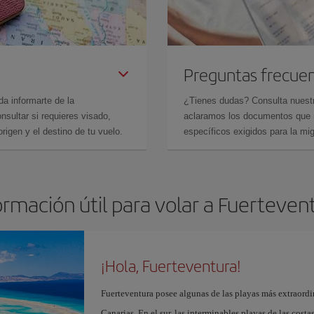
Preguntas frecue
da informarte de la
¿Tienes dudas? Consulta nues
sultar si requieres visado,
aclaramos los documentos que ne
rigen y el destino de tu vuelo.
específicos exigidos para la mi
ormación útil para volar a Fuerteven
¡Hola, Fuerteventura!
Fuerteventura posee algunas de las playas más extraordin
Canarias. En el sur, las interminables playas de las cost