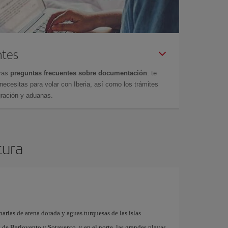
ntes
tras
preguntas frecuentes sobre documentación
: te
cesitas para volar con Iberia, así como los trámites
gración y aduanas.
tura
arias de arena dorada y aguas turquesas de las islas
as de Barlovento y Sotavento, y en el norte, las grandes playas