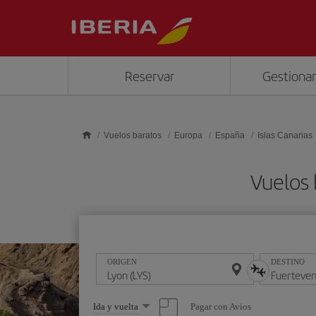
Saltar al contenido principal
Reservar
Gestionar
Vuelos baratos
Europa
España
Islas Canarias
Vuelos 
ORIGEN
DESTINO
Seleccione
Pagar con Avios
Ida y vuelta