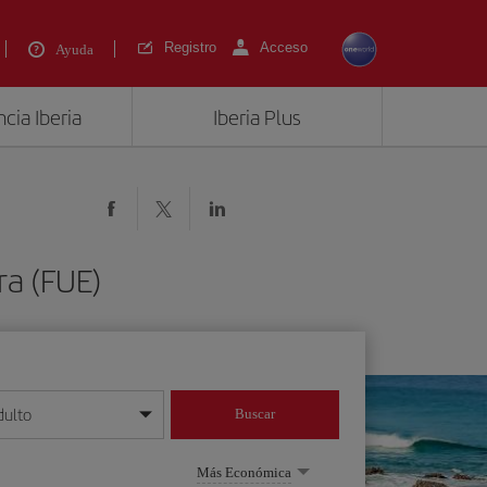
Registro
Acceso
Ayuda
cia Iberia
Iberia Plus
ra (FUE)
dulto
Buscar
o día/mes/año
Más Económica