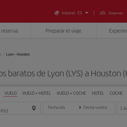
Ireland - ES
Empresas
 reserva
Preparar el viaje
Experien
n
Lyon - Houston
os baratos de Lyon (LYS) a Houston 
VUELO
VUELO + HOTEL
VUELO + COCHE
HOTEL
COCHE
Fecha ida
Fecha vuelta
1
A
Introduce la fecha en formato día/mes/año
Introduce la fecha en format