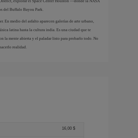
 District, explorar el Space Center Houston —donde la NASA
os del Buffalo Bayou Park.
r. En medio del asfalto aparecen galerías de arte urbano,
sica latina hasta la cultura india. Es una ciudad que te
con la mente abierta y el paladar listo para probarlo todo. No
acerlo realidad.
16,00 $