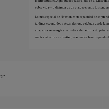
multiculturales. Aquí puedes pasar el día en el Museum
cobra vida— o disfrutar de un atardecer entre los sender
Lo más especial de Houston es su capacidad de sorprende
jardines escondidos y festivales que celebran desde la mú
atrapa por su energía y te invita a descubrirla sin prisa, 
sueñes más con este destino, con vuelos baratos puedes h
ton