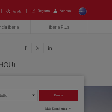
Registro
Acceso
Ayuda
cia Iberia
Iberia Plus
(HOU)
dulto
Buscar
o día/mes/año
Más Económica