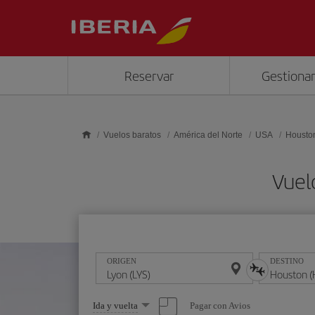
Saltar al contenido principal
Reservar
Gestionar
Vuelos baratos
América del Norte
USA
Housto
Vuel
ORIGEN
DESTINO
Seleccione
Pagar con Avios
Ida y vuelta