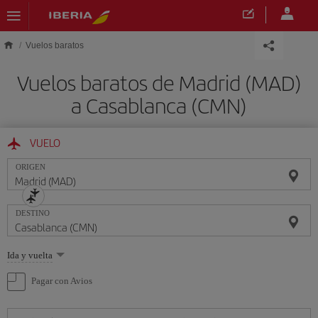
Saltar al contenido principal
Vuelos baratos
Vuelos baratos de Madrid (MAD)
a Casablanca (CMN)
VUELO
ORIGEN
DESTINO
Seleccione
Ida y vuelta
una
opción
Pagar con Avios