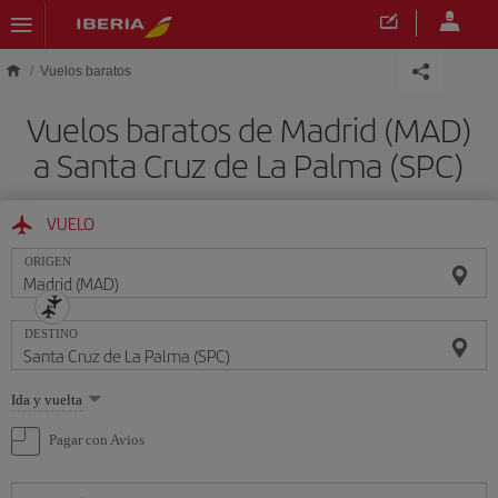
Saltar al contenido principal
Vuelos baratos
Vuelos baratos de Madrid (MAD)
a Santa Cruz de La Palma (SPC)
VUELO
ORIGEN
DESTINO
Seleccione
Ida y vuelta
una
opción
Pagar con Avios