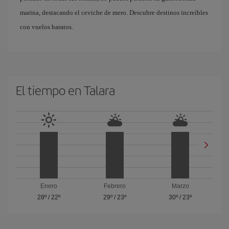
marina, destacando el ceviche de mero. Descubre destinos increíbles
con vuelos baratos.
El tiempo en Talara
Enero
Febrero
Marzo
28º
/
22º
29º
/
23º
30º
/
23º