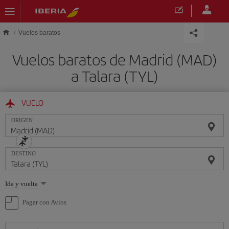
Saltar al contenido principal
Vuelos baratos
Vuelos baratos de Madrid (MAD)
a Talara (TYL)
VUELO
ORIGEN
DESTINO
Seleccione
Ida y vuelta
una
opción
Pagar con Avios