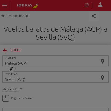
Saltar al contenido principal
Vuelos baratos
Vuelos baratos de Málaga (AGP) a
Sevilla (SVQ)
VUELO
ORIGEN
DESTINO
Seleccione
Ida y vuelta
una
opción
Pagar con Avios