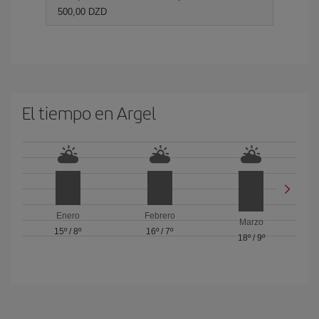
500,00 DZD
El tiempo en Argel
Enero
Febrero
Marzo
15º
/
8º
16º
/
7º
18º
/
9º