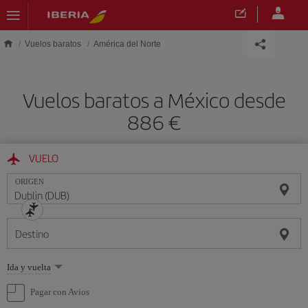
Saltar al contenido principal
Vuelos baratos
América del Norte
Vuelos baratos a México desde
886 €
VUELO
ORIGEN
Destino
Seleccione
Ida y vuelta
una
opción
Pagar con Avios