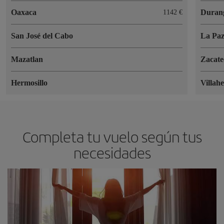
Oaxaca
Duran
1142 €
San José del Cabo
La Pa
Mazatlan
Zacate
Hermosillo
Villah
Completa tu vuelo según tus
necesidades