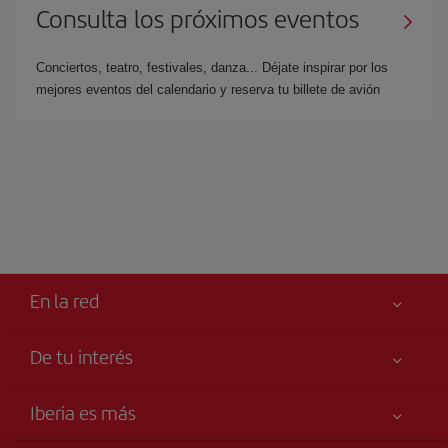
Consulta los próximos eventos
Conciertos, teatro, festivales, danza... Déjate inspirar por los
mejores eventos del calendario y reserva tu billete de avión
En la red
De tu interés
Tu seguridad es lo primero
Iberia es más
Accesibilidad