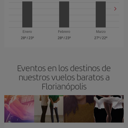
Enero
Febrero
Marzo
28º
/
23º
28º
/
23º
27º
/
22º
Eventos en los destinos de
nuestros vuelos baratos a
Florianópolis