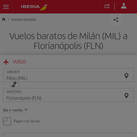
Saltar al contenido principal
Vuelos baratos
Vuelos baratos de Milán (MIL) a
Florianópolis (FLN)
VUELO
ORIGEN
DESTINO
Seleccione
Ida y vuelta
una
opción
Pagar con Avios