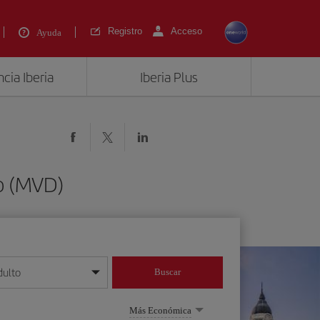
Registro
Acceso
Ayuda
cia Iberia
Iberia Plus
o (MVD)
dulto
Buscar
o día/mes/año
Más Económica