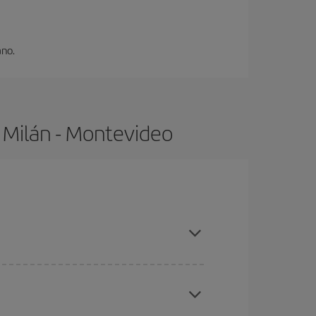
ano.
 Milán - Montevideo
mpras con antelación y puedes ser flexible con las