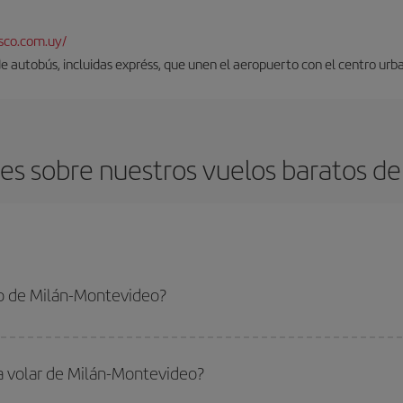
sco.com.uy/
 de autobús, incluidas expréss, que unen el aeropuerto con el centro urb
es sobre nuestros vuelos baratos de
o de Milán-Montevideo?
ntevideo-dest y conseguir el vuelo más barato si evitas temporadas altas, co
ra volar de Milán-Montevideo?