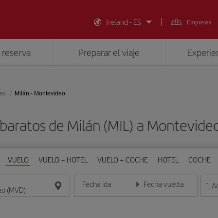
Ireland - ES
Empresas
 reserva
Preparar el viaje
Experien
eo
Milán - Montevideo
 baratos de Milán (MIL) a Montevide
VUELO
VUELO + HOTEL
VUELO + COCHE
HOTEL
COCHE
Fecha ida
Fecha vuelta
1
A
Introduce la fecha en formato día/mes/año
Introduce la fecha en format