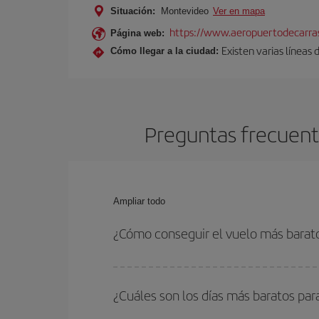
Situación:
Montevideo
Ver en mapa
https://www.aeropuertodecarra
Página web:
Existen varias líneas
Cómo llegar a la ciudad:
Preguntas frecuent
Ampliar todo
¿Cómo conseguir el vuelo más barat
Podrás ahorrar en tu billete de avión de Milán-Mo
fechas y horarios de ida y vuelta.
¿Cuáles son los días más baratos pa