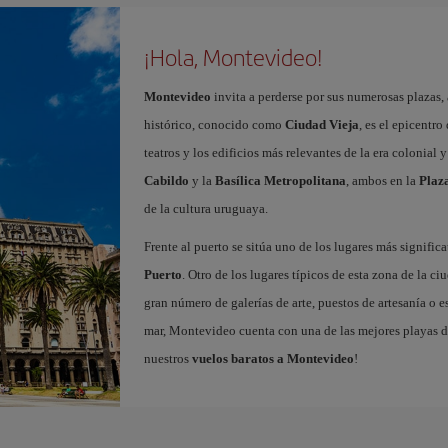
¡Hola, Montevideo!
Montevideo
invita a perderse por sus numerosas plazas, 
histórico, conocido como
Ciudad Vieja
, es el epicentro
teatros y los edificios más relevantes de la era colonial
Cabildo
y la
Basílica Metropolitana
, ambos en la
Plaza
de la cultura uruguaya.
Frente al puerto se sitúa uno de los lugares más signific
Puerto
. Otro de los lugares típicos de esta zona de la ci
gran número de galerías de arte, puestos de artesanía o e
mar, Montevideo cuenta con una de las mejores playas de
nuestros
vuelos baratos a Montevideo
!