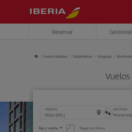
Saltar al contenido principal
Reservar
Gestionar
Vuelos baratos
Sudamérica
Uruguay
Montevid
Vuelos
ORIGEN
DESTINO
Seleccione
Pagar con Avios
Ida y vuelta