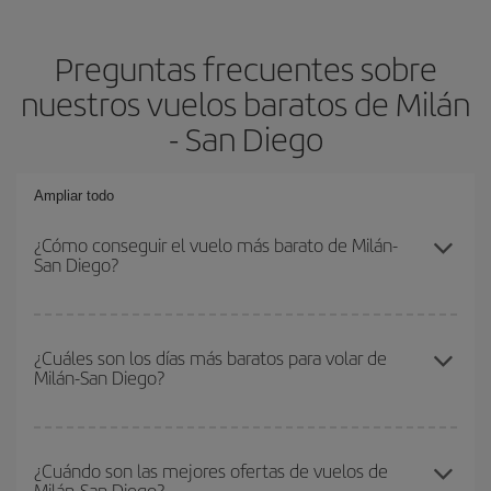
Preguntas frecuentes sobre
nuestros vuelos baratos de Milán
- San Diego
Ampliar todo
¿Cómo conseguir el vuelo más barato de Milán-
San Diego?
Podrás ahorrar en tu billete de avión de Milán-San Diego-dest y
conseguir el vuelo más barato si evitas temporadas altas,
¿Cuáles son los días más baratos para volar de
Milán-San Diego?
compras con antelación y puedes ser flexible con las fechas y
horarios de ida y vuelta.
Para saber qué días te saldrá más económico volar, solo tienes
que empezar una consulta en nuestro
buscador de vuelos
¿Cuándo son las mejores ofertas de vuelos de
Milán-San Diego?
baratos
. Dinos desde dónde vuelas, a dónde quieres ir y en qué