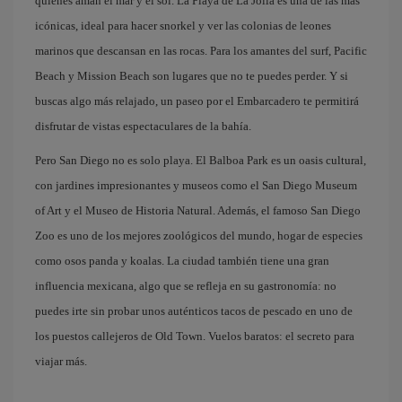
quienes aman el mar y el sol. La Playa de La Jolla es una de las más
icónicas, ideal para hacer snorkel y ver las colonias de leones
marinos que descansan en las rocas. Para los amantes del surf, Pacific
Beach y Mission Beach son lugares que no te puedes perder. Y si
buscas algo más relajado, un paseo por el Embarcadero te permitirá
disfrutar de vistas espectaculares de la bahía.
Pero San Diego no es solo playa. El Balboa Park es un oasis cultural,
con jardines impresionantes y museos como el San Diego Museum
of Art y el Museo de Historia Natural. Además, el famoso San Diego
Zoo es uno de los mejores zoológicos del mundo, hogar de especies
como osos panda y koalas. La ciudad también tiene una gran
influencia mexicana, algo que se refleja en su gastronomía: no
puedes irte sin probar unos auténticos tacos de pescado en uno de
los puestos callejeros de Old Town. Vuelos baratos: el secreto para
viajar más.