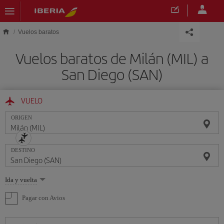
Saltar al contenido principal
Vuelos baratos
Vuelos baratos de Milán (MIL) a
San Diego (SAN)
VUELO
ORIGEN
DESTINO
Seleccione
Ida y vuelta
una
opción
Pagar con Avios