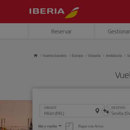
Saltar al contenido principal
Reservar
Gestionar
Vuelos baratos
Europa
España
Andalucía
S
Vuel
ORIGEN
DESTINO
Seleccione
Pagar con Avios
Ida y vuelta