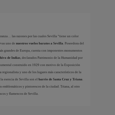
tranza… las razones por las cuales Sevilla “tiene un color
ervas uno de
nuestros vuelos baratos a Sevilla
. Poseedora del
 más grandes de Europa, cuenta con imponentes monumentos
chivo de Indias
, declarados Patrimonio de la Humanidad por
onumental construido en 1929 con motivo de la Exposición
 regionalista y uno de los lugares más característicos de la
la esencia de Sevilla son el
barrio de Santa Cruz y Triana
.
ás emblemáticos y pintorescos de la ciudad. Triana, al otro
escos y flamencos de Sevilla.