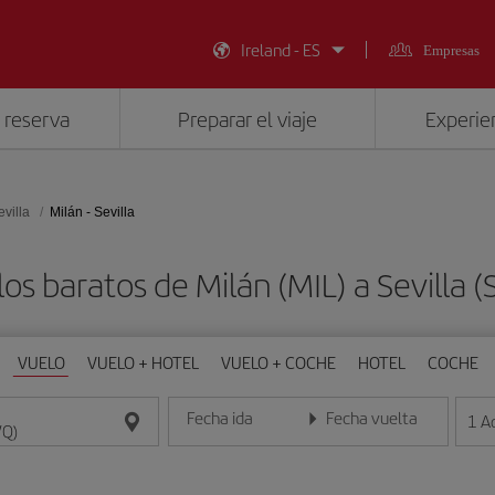
Ireland - ES
Empresas
 reserva
Preparar el viaje
Experien
evilla
Milán - Sevilla
os baratos de Milán (MIL) a Sevilla 
VUELO
VUELO + HOTEL
VUELO + COCHE
HOTEL
COCHE
Fecha ida
Fecha vuelta
1
A
Introduce la fecha en formato día/mes/año
Introduce la fecha en format