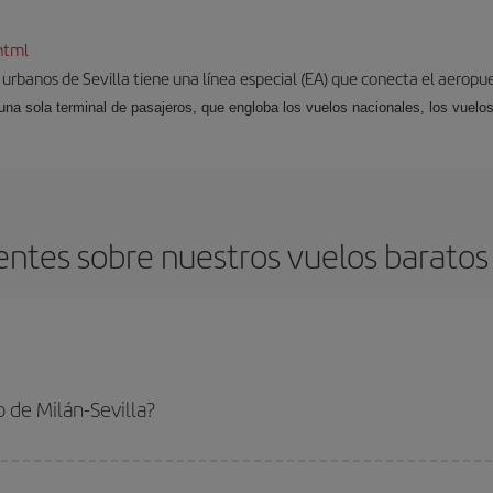
html
 urbanos de Sevilla tiene una línea especial (EA) que conecta el aeropue
una sola terminal de pasajeros, que engloba los vuelos nacionales, los vuelos
ntes sobre nuestros vuelos baratos d
 de Milán-Sevilla?
villa-dest y conseguir el vuelo más barato si evitas temporadas altas, compras