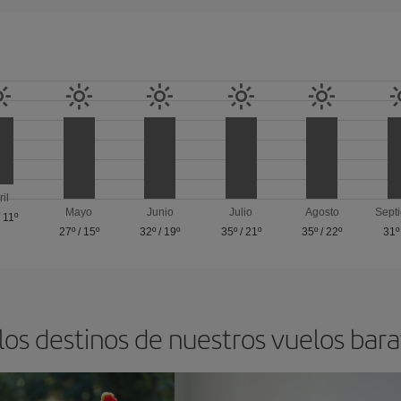
ril
Mayo
Junio
Julio
Agosto
Sept
/
11º
27º
/
15º
32º
/
19º
35º
/
21º
35º
/
22º
31º
los destinos de nuestros vuelos barat