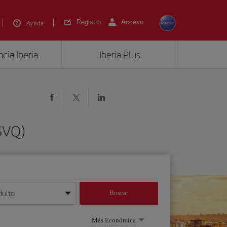
Registro
Acceso
Ayuda
cia Iberia
Iberia Plus
(SVQ)
dulto
Buscar
o día/mes/año
Más Económica