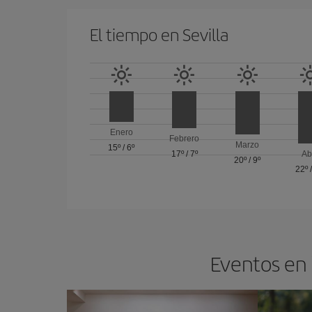
El tiempo en Sevilla
Enero
Febrero
Marzo
15º
/
6º
17º
/
7º
Ab
20º
/
9º
22º
Eventos en 