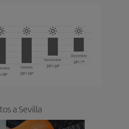
Diciembre
Noviembre
16º
/
7º
19º
/
10º
Octubre
iembre
25º
/
15º
/
19º
os a Sevilla