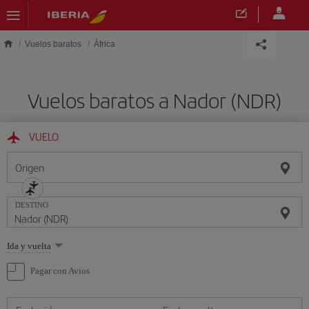
Saltar al contenido principal
Vuelos baratos
África
Vuelos baratos a Nador (NDR)
VUELO
Origen
DESTINO
Seleccione
Ida y vuelta
una
opción
Pagar con Avios