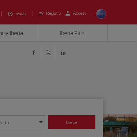
Registro
Acceso
Ayuda
cia Iberia
Iberia Plus
dulto
Buscar
o día/mes/año