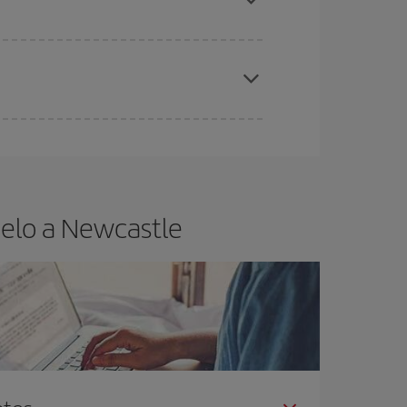
elo y de que las tarifas más baratas (turista)
wcastle.
ra el vuelo más barato.
uelo a Newcastle