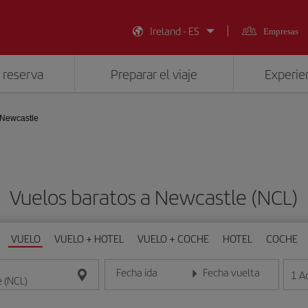
Ireland - ES
Empresas
 reserva
Preparar el viaje
Experien
Newcastle
Vuelos baratos a Newcastle (NCL)
VUELO
VUELO + HOTEL
VUELO + COCHE
HOTEL
COCHE
Fecha ida
Fecha vuelta
1
A
Introduce la fecha en formato día/mes/año
Introduce la fecha en format