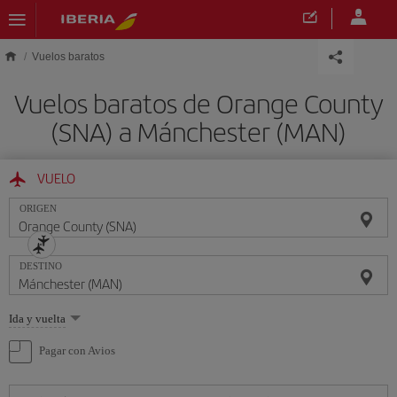
Saltar al contenido principal
Vuelos baratos
Vuelos baratos de Orange County
(SNA) a Mánchester (MAN)
VUELO
ORIGEN
DESTINO
Seleccione
Ida y vuelta
una
opción
Pagar con Avios