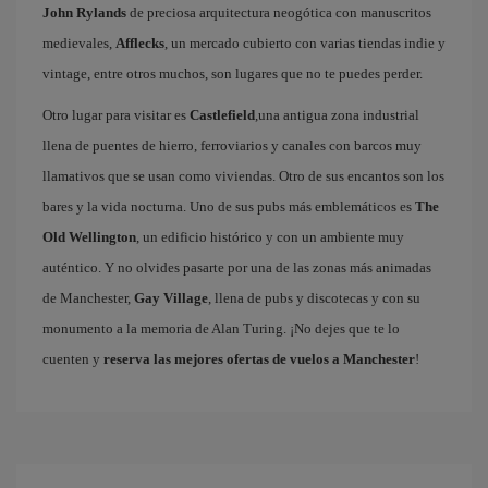
John Rylands
de preciosa arquitectura neogótica con manuscritos
medievales,
Afflecks
, un mercado cubierto con varias tiendas indie y
vintage, entre otros muchos, son lugares que no te puedes perder.
Otro lugar para visitar es
Castlefield
,una antigua zona industrial
llena de puentes de hierro, ferroviarios y canales con barcos muy
llamativos que se usan como viviendas. Otro de sus encantos son los
bares y la vida nocturna. Uno de sus pubs más emblemáticos es
The
Old Wellington
, un edificio histórico y con un ambiente muy
auténtico. Y no olvides pasarte por una de las zonas más animadas
de Manchester,
Gay Village
, llena de pubs y discotecas y con su
monumento a la memoria de Alan Turing. ¡No dejes que te lo
cuenten y
reserva las mejores ofertas de vuelos a Manchester
!