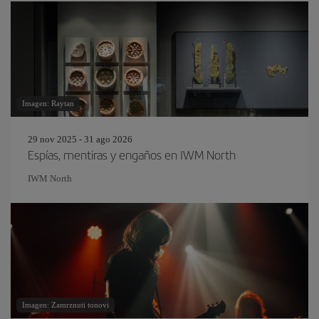
Imagen: Raytan
29 nov 2025 - 31 ago 2026
Espías, mentiras y engaños en IWM North
IWM North
Imagen: Zamrznuti tonovi