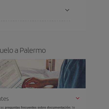
elo y de que las tarifas más baratas (turista)
alermo.
ra el vuelo más barato.
vuelo a Palermo
ntes
tras
preguntas frecuentes sobre documentación
: te