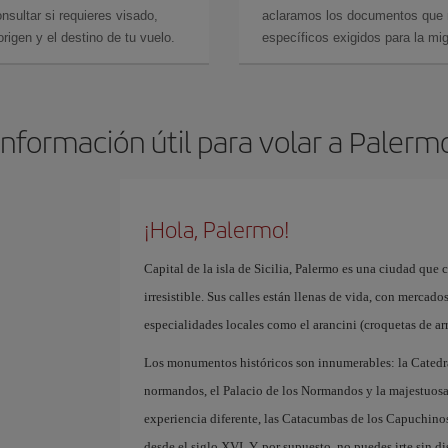
sultar si requieres visado,
aclaramos los documentos que ne
rigen y el destino de tu vuelo.
específicos exigidos para la mi
Información útil para volar a Palerm
¡Hola, Palermo!
Capital de la isla de Sicilia, Palermo es una ciudad que 
irresistible. Sus calles están llenas de vida, con merca
especialidades locales como el arancini (croquetas de arr
Los monumentos históricos son innumerables: la Catedra
normandos, el Palacio de los Normandos y la majestuosa 
experiencia diferente, las Catacumbas de los Capuchino
desde el siglo XVI. Y, por supuesto, no puedes irte sin dis