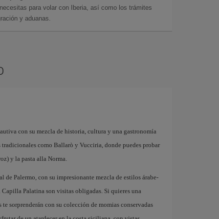
cesitas para volar con Iberia, así como los trámites
gración y aduanas.
o
cautiva con su mezcla de historia, cultura y una gastronomía
dos tradicionales como Ballarò y Vucciria, donde puedes probar
oz) y la pasta alla Norma.
l de Palermo, con su impresionante mezcla de estilos árabe-
Capilla Palatina son visitas obligadas. Si quieres una
s te sorprenderán con su colección de momias conservadas
frutar de un atardecer en la costa siciliana, con vistas