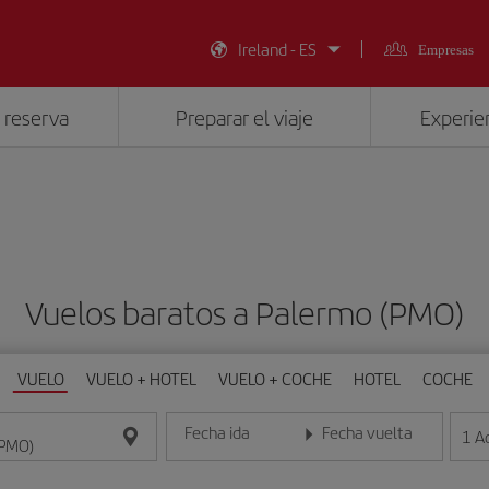
Ireland - ES
Empresas
 reserva
Preparar el viaje
Experien
Vuelos baratos a Palermo (PMO)
VUELO
VUELO + HOTEL
VUELO + COCHE
HOTEL
COCHE
Fecha ida
Fecha vuelta
1
A
Introduce la fecha en formato día/mes/año
Introduce la fecha en format