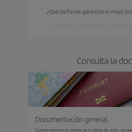
Cuanto antes reserves
tus vuelos, mejores precio
estén disponibles o se vayan agotando. Por eso,
¿Qué tarifa me garantiza el mejor pr
En Iberia, tenemos distintas tarifas para garantiz
Consulta la do
Documentación general
Cuando termines la compra de tu billete de avión, recuer