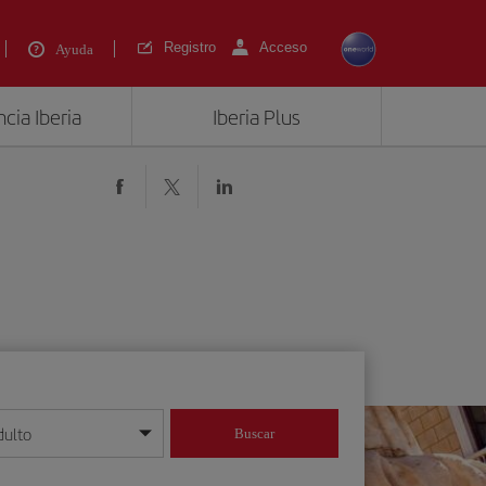
Registro
Acceso
Ayuda
cia Iberia
Iberia Plus
dulto
Buscar
o día/mes/año