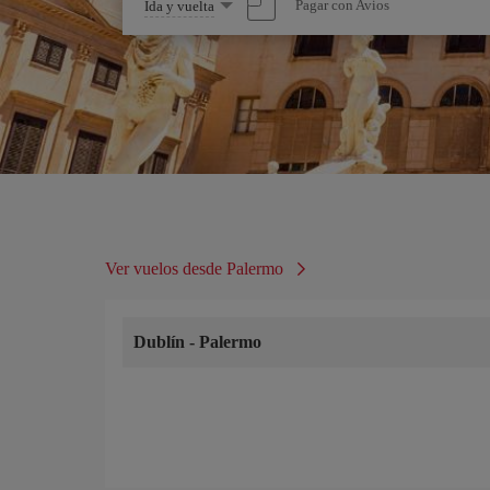
Seleccione
Pagar con Avios
Ida y vuelta
una
opción
Ver vuelos desde Palermo
Dublín
-
Palermo