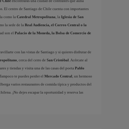
e Chile
encontrarás una ciudad de contrastes que aúna
os. El centro de Santiago de Chile cuenta con importantes
ola como la
Catedral Metropolitana
, la
Iglesia de San
omo la sede de la
Real Audiencia, el Correo Central o la
dad son el
Palacio de la Moneda, la Bolsa de Comercio de
villarte con las vistas de Santiago y si quieres disfrutar de
ropolitano
, cerca del cerro de
San Cristóbal
. Acércate al
bares y tiendas y visita una de las casas del poeta
Pablo
Tampoco te puedes perder el
Mercado Central
, un hermoso
alberga varios restaurantes de comida típica y productos del
 chilena. ¡No dejes escapar la oportunidad y reserva las