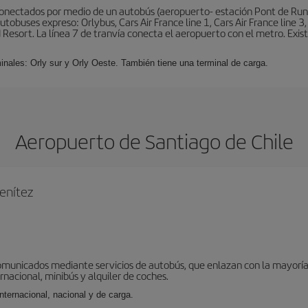
conectados por medio de un autobús (aeropuerto- estación Pont de Rung
obuses expreso: Orlybus, Cars Air France line 1, Cars Air France line 3,
 Resort. La línea 7 de tranvía conecta el aeropuerto con el metro. Exis
minales: Orly sur y Orly Oeste. También tiene una terminal de carga.
Aeropuerto de Santiago de Chile
enítez
omunicados mediante servicios de autobús, que enlazan con la mayoría d
ernacional, minibús y alquiler de coches.
internacional, nacional y de carga.