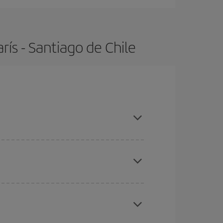
ís - Santiago de Chile
as, compras con antelación y puedes ser flexible
ratos
. Dinos desde dónde vuelas, a dónde
ra días cercanos
, tanto de ida como de vuelta,
gunos
horarios
puede que te hagan ahorrar aún