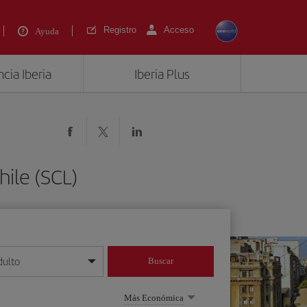
Registro
Acceso
Ayuda
cia Iberia
Iberia Plus
hile (SCL)
dulto
Buscar
o día/mes/año
Más Económica