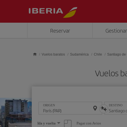
Saltar al contenido principal
Reservar
Gestionar
Vuelos baratos
Sudamérica
Chile
Santiago de 
Vuelos ba
ORIGEN
DESTINO
Seleccione
Pagar con Avios
Ida y vuelta