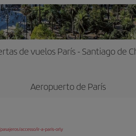
rtas de vuelos París - Santiago de C
Aeropuerto de París
pasajeros/accesso/ir-a-paris-orly