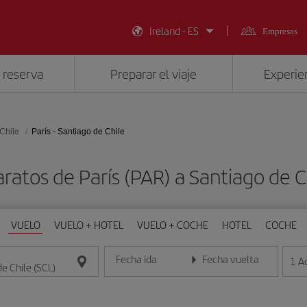
Ireland - ES
Empresas
 reserva
Preparar el viaje
Experien
Chile
París - Santiago de Chile
ratos de París (PAR) a Santiago de C
VUELO
VUELO + HOTEL
VUELO + COCHE
HOTEL
COCHE
Fecha ida
Fecha vuelta
1
A
Introduce la fecha en formato día/mes/año
Introduce la fecha en format