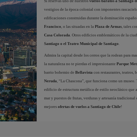
Si reservas uno de nuestros
vuelos baratos a Santiago d
vestigios de la época colonial con imponentes rascaciel
edificaciones construidas durante la dominación españ
Francisco
, o las situadas en la
Plaza de Armas
, tales c
Casa Colorada
. Otros edificios emblemáticos de la ciu
Santiago o el Teatro Municipal de Santiago
.
Admira la capital desde los cerros que la rodean para mara
la naturaleza no te pierdas el impresionante
Parque Met
barrio bohemio de
Bellavista
con restaurantes, teatros, 
Neruda
, “La Chascona”, que funciona como un museo. 
edificio de estructura metálica de estilo neoclásico que 
mar y puestos de frutas, verduras y artesanía tradicional
mejores
ofertas de vuelos a Santiago de Chile
!