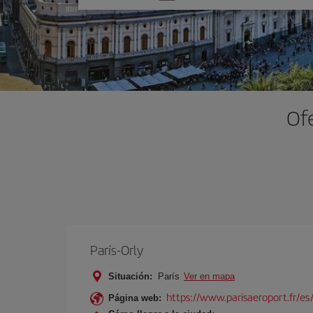
una
opción
Ofe
París-Orly
Situación:
París
Ver en mapa
https://www.parisaeroport.fr/es/
Página web: