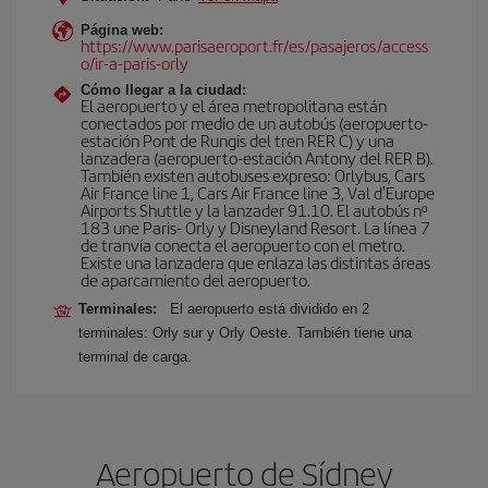
Página web:
https://www.parisaeroport.fr/es/pasajeros/access
o/ir-a-paris-orly
Cómo llegar a la ciudad:
El aeropuerto y el área metropolitana están
conectados por medio de un autobús (aeropuerto-
estación Pont de Rungis del tren RER C) y una
lanzadera (aeropuerto-estación Antony del RER B).
También existen autobuses expreso: Orlybus, Cars
Air France line 1, Cars Air France line 3, Val d'Europe
Airports Shuttle y la lanzader 91.10. El autobús nº
183 une Paris- Orly y Disneyland Resort. La línea 7
de tranvía conecta el aeropuerto con el metro.
Existe una lanzadera que enlaza las distintas áreas
de aparcamiento del aeropuerto.
Terminales:
El aeropuerto está dividido en 2
terminales: Orly sur y Orly Oeste. También tiene una
terminal de carga.
Aeropuerto de Sídney