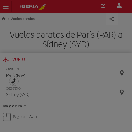
Saltar al contenido principal
Vuelos baratos
Vuelos baratos de París (PAR) a
Sídney (SYD)
VUELO
ORIGEN
DESTINO
Seleccione
Ida y vuelta
una
opción
Pagar con Avios