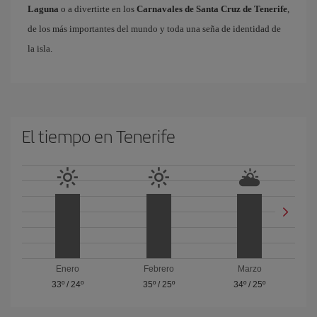
Laguna
o a divertirte en los
Carnavales de Santa Cruz de Tenerife
,
de los más importantes del mundo y toda una seña de identidad de
la isla.
El tiempo en Tenerife
Enero
Febrero
Marzo
33º
/
24º
35º
/
25º
34º
/
25º