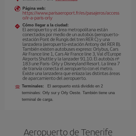
Página web:
https://www.parisaeroport.fr/es/pasajeros/access
o/ir-a-paris-orly
Cómo llegar a la ciudad:
El aeropuerto y el área metropolitana están
conectados por medio de un autobús (aeropuerto-
estación Pont de Rungis del tren RER C) y una
lanzadera (aeropuerto-estación Antony del RER B).
También existen autobuses expreso: Orlybus, Cars
Air France line 1, Cars Air France line 3, Val d'Europe
Airports Shuttle y la lanzader 91.10. El autobús nº
183 une Paris- Orly y Disneyland Resort. La línea 7
de tranvía conecta el aeropuerto con el metro.
Existe una lanzadera que enlaza las distintas áreas
de aparcamiento del aeropuerto.
Terminales:
El aeropuerto está dividido en 2
terminales: Orly sur y Orly Oeste. También tiene una
terminal de carga.
Aeropuerto de Tenerife