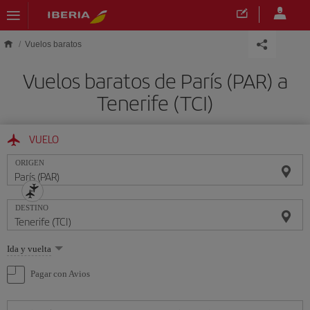
Saltar al contenido principal
Vuelos baratos
Vuelos baratos de París (PAR) a
Tenerife (TCI)
VUELO
ORIGEN
DESTINO
Seleccione
Ida y vuelta
una
opción
Pagar con Avios