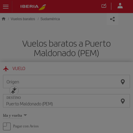
Saltar al contenido principal
Vuelos baratos
Sudamérica
Vuelos baratos a Puerto
Maldonado (PEM)
VUELO
Origen
DESTINO
Seleccione
Ida y vuelta
una
opción
Pagar con Avios