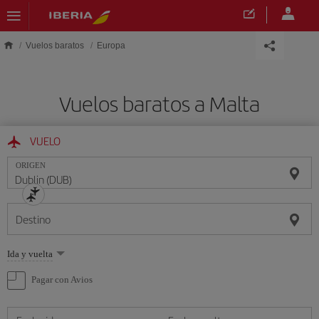
Saltar al contenido principal
Vuelos baratos
Europa
Vuelos baratos a Malta
VUELO
ORIGEN
Destino
Seleccione
Ida y vuelta
una
opción
Pagar con Avios