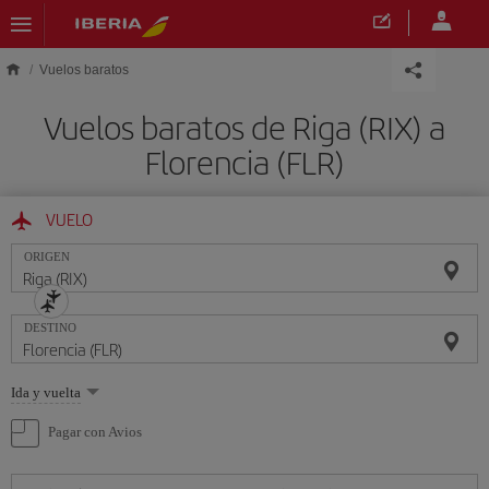
Saltar al contenido principal
Vuelos baratos
Vuelos baratos de Riga (RIX) a
Florencia (FLR)
VUELO
ORIGEN
DESTINO
Seleccione
Ida y vuelta
una
opción
Pagar con Avios