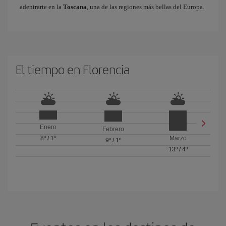
adentrarte en la
Toscana
, una de las regiones más bellas del Europa.
El tiempo en Florencia
Enero
Febrero
8º
/
1º
Marzo
9º
/
1º
13º
/
4º