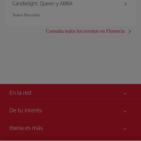
Candlelight: Queen y ABBA
Teatro Niccolini
Consulta todos los eventos en Florencia
En la red
De tu interés
Tu seguridad es lo primero
Iberia es más
Accesibilidad
Noticias y Novedades